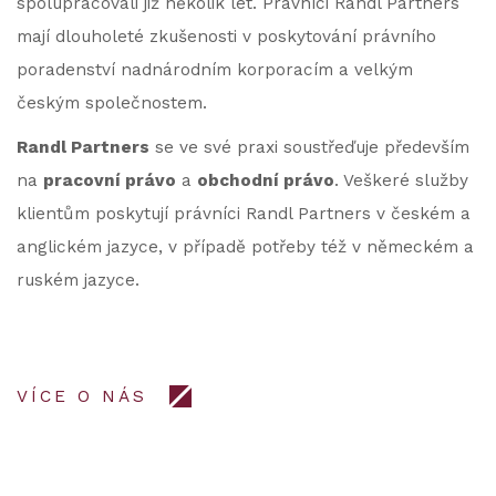
spolupracovali již několik let. Právníci Randl Partners
mají dlouholeté zkušenosti v poskytování právního
poradenství nadnárodním korporacím a velkým
českým společnostem.
Randl Partners
se ve své praxi soustřeďuje především
na
pracovní právo
a
obchodní právo
. Veškeré služby
klientům poskytují právníci Randl Partners v českém a
anglickém jazyce, v případě potřeby též v německém a
ruském jazyce.
VÍCE O NÁS