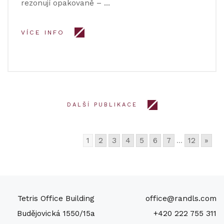
rezonují opakovaně – …
VÍCE INFO
DALŠÍ PUBLIKACE
1
2
3
4
5
6
7
...
12
»
Tetris Office Building
office@randls.com
Budějovická 1550/15a
+420 222 755 311