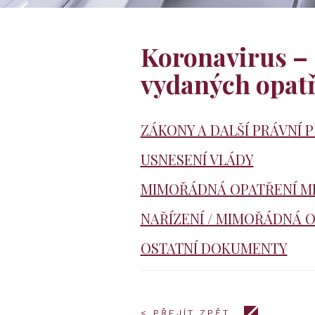
Koronavirus – 
vydaných opatř
ZÁKONY A DALŠÍ PRÁVNÍ 
USNESENÍ VLÁDY
MIMOŘÁDNÁ OPATŘENÍ MI
NAŘÍZENÍ / MIMOŘÁDNÁ 
OSTATNÍ DOKUMENTY
< PŘEJÍT ZPĚT