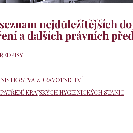
seznam nejdůležitějších d
ení a dalších právních pře
PŘEDPISY
NISTERSTVA ZDRAVOTNICTVÍ
OPATŘENÍ KRAJSKÝCH HYGIENICKÝCH STANIC