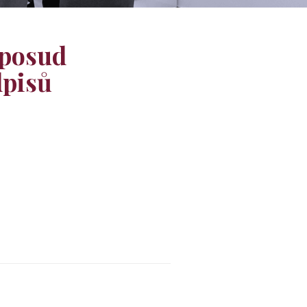
oposud
dpisů