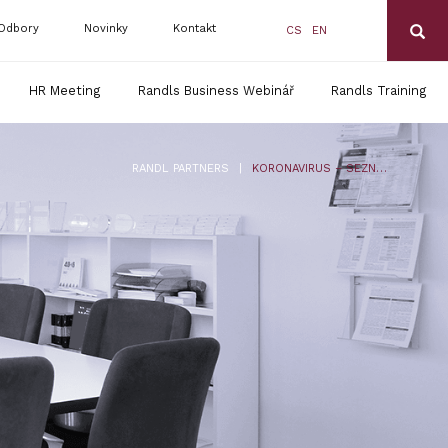
Odbory
Novinky
Kontakt
CS
EN
HR Meeting
Randls Business Webinář
Randls Training
|
RANDL PARTNERS
KORONAVIRUS – SEZNAM NEJDŮLEŽITĚJŠÍCH DOPOSUD VYDANÝCH OPATŘENÍ A DALŠÍCH PRÁVNÍCH PŘEDPISŮ