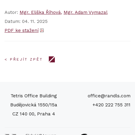
Autor:
Mgr. Eliška Říhová
Mgr. Adam Vymazal
Datum: 04. 11. 2025
PDF ke stažení
< PŘEJÍT ZPĚT
Tetris Office Building
office@randls.com
Budějovická 1550/15a
+420 222 755 311
CZ 140 00, Praha 4