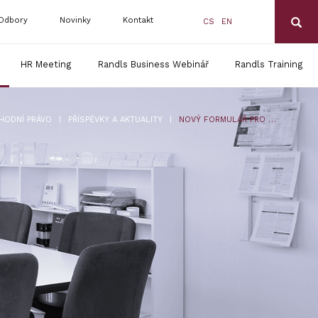
Odbory
Novinky
Kontakt
CS
EN
HR Meeting
Randls Business Webinář
Randls Training
|
|
HODNÍ PRÁVO
PŘÍSPĚVKY A AKTUALITY
NOVÝ FORMULÁŘ PRO OHLÁŠENÍ PORUŠENÍ ZABEZPEČENÍ OSOBNÍCH ÚDAJŮ DLE GDPR