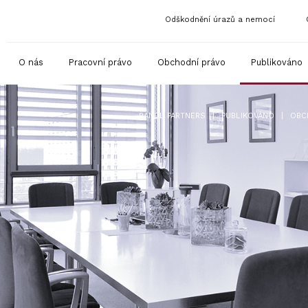
Odškodnění úrazů a nemocí
O nás
Pracovní právo
Obchodní právo
Publikováno
|
|
RANDL PARTNERS
PUBLIKOVÁNO
OBC