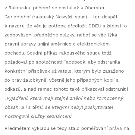
v Rakousku, přičemž se dostal až k Oberster
Gerichtshof (rakouský Nejvyšší soud) – ten dospěl
k názoru, že věc je potřeba předložit SDEU s žádostí o
zodpovězení předběžné otázky, neboť se věc týká
právní úpravy unijní směrnice o elektronickém
obchodu. Soudní příkaz rakouského soudu totiž
požadoval po společnosti Facebook, aby odstranila
konkrétní příspěvek uživatele, kterým bylo zasaženo
do práv žalobkyně, včetně jeho případných kopií a
odkazů, a nad rámec tohoto také přikazoval odstranit i
„
vyjádření, která mají stejné znění nebo rovnocenný
obsah, a i s těmi, se kterými nebyl poskytovatel
hostingové služby seznámen
.“
Předmětem výkladu se tedy stalo poměřování práva na