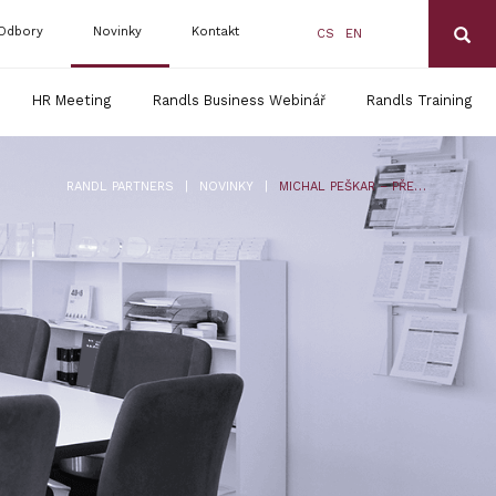
Odbory
Novinky
Kontakt
CS
EN
HR Meeting
Randls Business Webinář
Randls Training
|
|
RANDL PARTNERS
NOVINKY
MICHAL PEŠKAR – PŘEDSEDA AKV