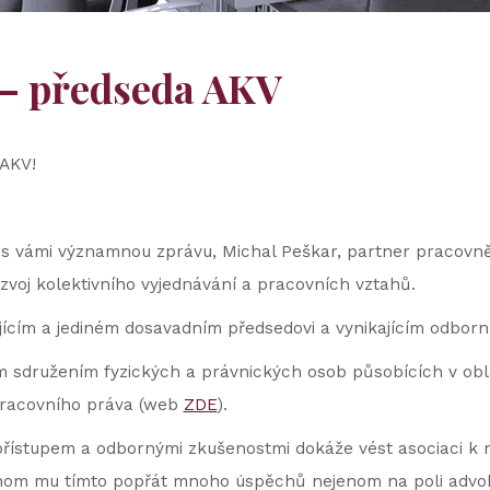
 – předseda AKV
 AKV!
s vámi významnou zprávu, Michal Peškar, partner pracovně
voj kolektivního vyjednávání a pracovních vztahů.
ícím a jediném dosavadním předsedovi a vynikajícím odborník
sdružením fyzických a právnických osob působících v oblas
pracovního práva (web
ZDE
).
přístupem a odbornými zkušenostmi dokáže vést asociaci k
ychom mu tímto popřát mnoho úspěchů nejenom na poli advokaci