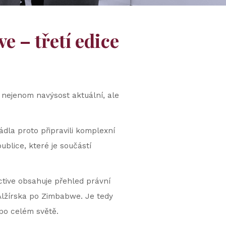
e – třetí edice
 nejenom navýsost aktuální, ale
dla proto připravili komplexní
blice, které je součástí
ective obsahuje přehled právní
Alžírska po Zimbabwe. Je tedy
po celém světě.