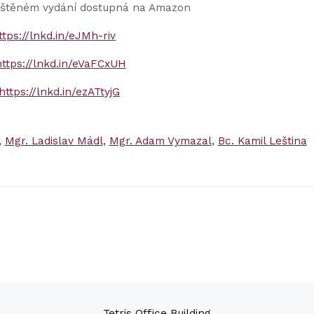
 tištěném vydání dostupná na Amazon
ttps://lnkd.in/eJMh-riv
https://lnkd.in/eVaFCxUH
https://lnkd.in/ezATtyjG
Mgr. Ladislav Mádl
Mgr. Adam Vymazal
Bc. Kamil Leština
Tetris Office Building