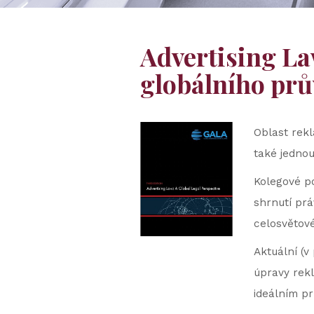
Advertising Law
globálního pr
Oblast rekl
také jednou
Kolegové po
shrnutí prá
celosvětové
Aktuální (v
úpravy rek
ideálním p