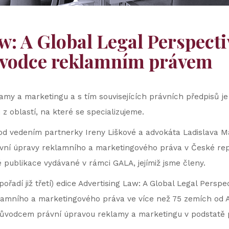
: A Global Legal Perspectiv
ůvodce reklamním právem
amy a marketingu a s tím souvisejících právních předpisů je
 z oblastí, na které se specializujeme.
d vedením partnerky Ireny Liškové a advokáta Ladislava Má
vní úpravy reklamního a marketingového práva v České repu
 publikace vydávané v rámci GALA, jejímiž jsme členy.
 pořadí již třetí) edice Advertising Law: A Global Legal Persp
lamního a marketingového práva ve více než 75 zemích od 
růvodcem právní úpravou reklamy a marketingu v podstatě 