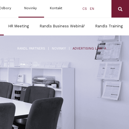
Odbory
Novinky
Kontakt
CS
EN
HR Meeting
Randls Business Webinář
Randls Training
|
|
RANDL PARTNERS
NOVINKY
ADVERTISING LAW: A GLOBAL LEGAL PERSPECTIVE – TŘETÍ EDICE GLOBÁLNÍHO PRŮVODCE REKLAMNÍM PRÁVEM