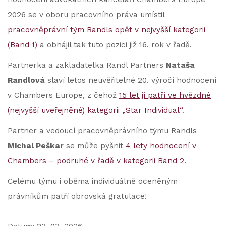
2026 se v oboru pracovního práva umístil
pracovněprávní tým Randls opět v nejvyšší kategorii
(Band 1)
a obhájil tak tuto pozici již 16. rok v řadě.
Partnerka a zakladatelka Randl Partners
Nataša
Randlová
slaví letos neuvěřitelné 20. výročí hodnocení
v Chambers Europe, z čehož
15 let jí patří ve hvězdné
(nejvyšší uveřejněné) kategorii „Star Individual“
.
Partner a vedoucí pracovněprávního týmu Randls
Michal Peškar
se může pyšnit
4 lety hodnocení v
Chambers – podruhé v řadě v kategorii Band 2
.
Celému týmu i oběma individuálně oceněným
právníkům patří obrovská gratulace!