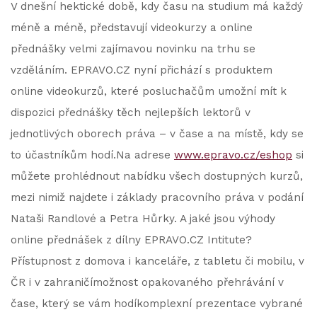
V dnešní hektické době, kdy času na studium má každý
méně a méně, představují videokurzy a online
přednášky velmi zajímavou novinku na trhu se
vzděláním. EPRAVO.CZ nyní přichází s produktem
online videokurzů, které posluchačům umožní mít k
dispozici přednášky těch nejlepších lektorů v
jednotlivých oborech práva – v čase a na místě, kdy se
to účastníkům hodí.Na adrese
www.epravo.cz/eshop
si
můžete prohlédnout nabídku všech dostupných kurzů,
mezi nimiž najdete i základy pracovního práva v podání
Nataši Randlové a Petra Hůrky. A jaké jsou výhody
online přednášek z dílny EPRAVO.CZ Intitute?
Přístupnost z domova i kanceláře, z tabletu či mobilu, v
ČR i v zahraničímožnost opakovaného přehrávání v
čase, který se vám hodíkomplexní prezentace vybrané