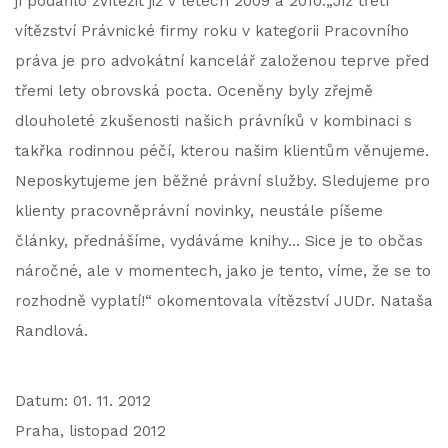
jí podařilo zvítězit již v letech 2009 a 2010.„Již třetí
vítězství Právnické firmy roku v kategorii Pracovního
práva je pro advokátní kancelář založenou teprve před
třemi lety obrovská pocta. Oceněny byly zřejmě
dlouholeté zkušenosti našich právníků v kombinaci s
takřka rodinnou péčí, kterou našim klientům věnujeme.
Neposkytujeme jen běžné právní služby. Sledujeme pro
klienty pracovněprávní novinky, neustále píšeme
články, přednášíme, vydáváme knihy… Sice je to občas
náročné, ale v momentech, jako je tento, víme, že se to
rozhodně vyplatí!“ okomentovala vítězství JUDr. Nataša
Randlová.
Datum: 01. 11. 2012
Praha, listopad 2012