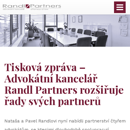
Čeština
Tisková zpráva –
Advokátní kancelář
Randl Partners rozšiřuje
řady svých partnerů
Nataša a Pavel Randlovi nyní nabídli partnerství čtyřem
advokátům, se kterými dlouhodobě spolupracují.