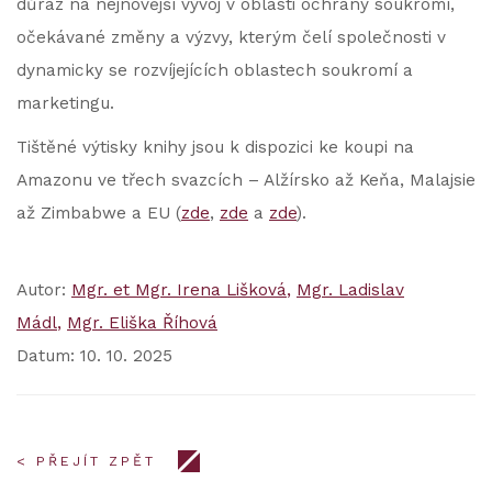
důraz na nejnovější vývoj v oblasti ochrany soukromí,
očekávané změny a výzvy, kterým čelí společnosti v
dynamicky se rozvíjejících oblastech soukromí a
marketingu.
Tištěné výtisky knihy jsou k dispozici ke koupi na
Amazonu ve třech svazcích – Alžírsko až Keňa, Malajsie
až Zimbabwe a EU (
zde
,
zde
a
zde
).
Autor:
Mgr. et Mgr. Irena Lišková
Mgr. Ladislav
Mádl
Mgr. Eliška Říhová
Datum: 10. 10. 2025
< PŘEJÍT ZPĚT