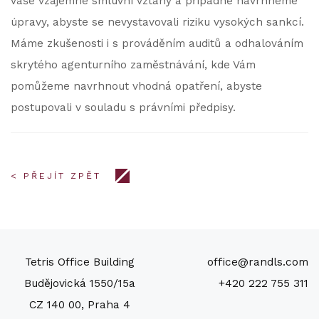
vaše vzájemné smluvní vztahy a případně navrhneme
úpravy, abyste se nevystavovali riziku vysokých sankcí.
Máme zkušenosti i s prováděním auditů a odhalováním
skrytého agenturního zaměstnávání, kde Vám
pomůžeme navrhnout vhodná opatření, abyste
postupovali v souladu s právními předpisy.
< PŘEJÍT ZPĚT
Tetris Office Building
office@randls.com
Budějovická 1550/15a
+420 222 755 311
CZ 140 00, Praha 4