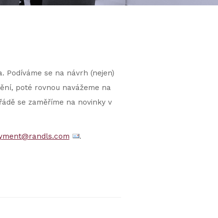
. Podíváme se na návrh (nejen)
nění, poté rovnou navážeme na
řádě se zaměříme na novinky v
yment@randls.com
.