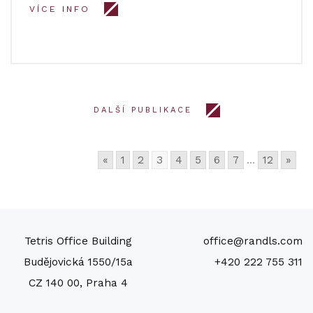
VÍCE INFO
DALŠÍ PUBLIKACE
«
1
2
3
4
5
6
7
...
12
»
Tetris Office Building
office@randls.com
Budějovická 1550/15a
+420 222 755 311
CZ 140 00, Praha 4