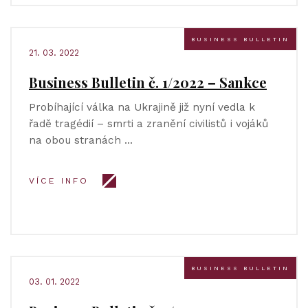
BUSINESS BULLETIN
21. 03. 2022
Business Bulletin č. 1/2022 – Sankce
Probíhající válka na Ukrajině již nyní vedla k
řadě tragédií – smrti a zranění civilistů i vojáků
na obou stranách …
VÍCE INFO
BUSINESS BULLETIN
03. 01. 2022