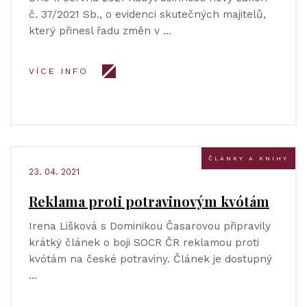
č. 37/2021 Sb., o evidenci skutečných majitelů,
který přinesl řadu změn v …
VÍCE INFO
ČLÁNKY A KNIHY
23. 04. 2021
Reklama proti potravinovým kvótám
Irena Lišková s Dominikou Časarovou připravily
krátký článek o boji SOCR ČR reklamou proti
kvótám na české potraviny. Článek je dostupný
…