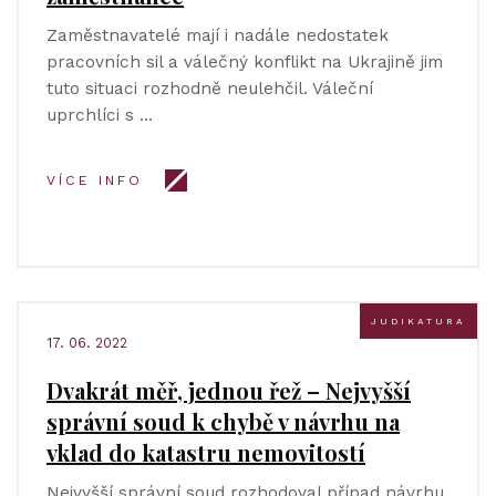
Zaměstnavatelé mají i nadále nedostatek
pracovních sil a válečný konflikt na Ukrajině jim
tuto situaci rozhodně neulehčil. Váleční
uprchlíci s …
VÍCE INFO
JUDIKATURA
17. 06. 2022
Dvakrát měř, jednou řež – Nejvyšší
správní soud k chybě v návrhu na
vklad do katastru nemovitostí
Nejvyšší správní soud rozhodoval případ návrhu