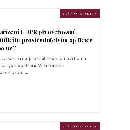
ČLÁNKY A KNIHY
ařízení GDPR při ověřování
rtifikátů prostřednictvím aplikace
bo ne?
čátkem října přerušil řízení o návrhu na
ádných opatření Ministerstva
 se omezení …
ČLÁNKY A KNIHY