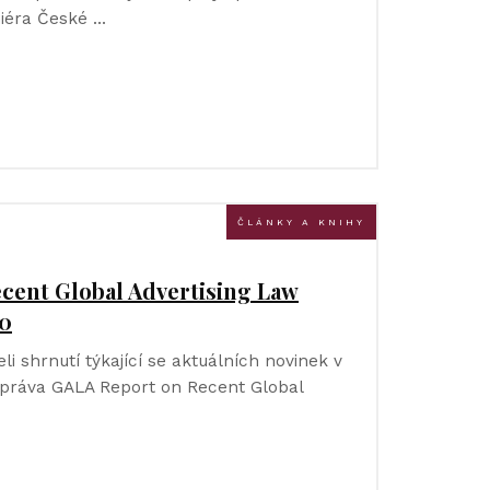
iéra České …
ČLÁNKY A KNIHY
cent Global Advertising Law
0
li shrnutí týkající se aktuálních novinek v
 práva GALA Report on Recent Global