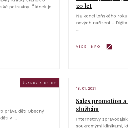
avily krátký článek o
20 let
ské potraviny. Článek je
Na konci loňského roku
nových nařízení – Digita
…
VÍCE INFO
ČLÁNKY A KNIHY
18. 01. 2021
Sales promotion a
službám
pro práva dětí Obecný
dětí v …
Internetový zpravodajsk
soukromými klinikami, kt