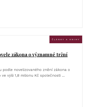
ČLÁNKY A KNIHY
vele zákona o významné tržní
tu podle novelizovaného znění zákona o
o ve výši 1,8 milionu Kč společnosti …