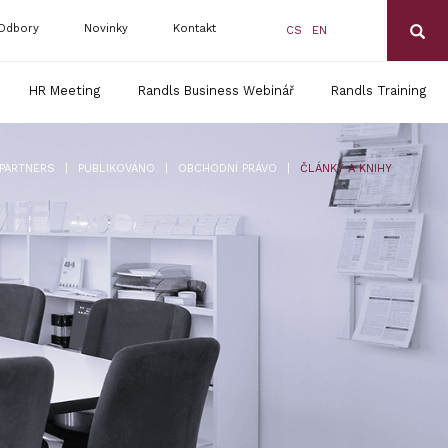
Odbory
Novinky
Kontakt
CS
EN
HR Meeting
Randls Business Webinář
Randls Training
|
|
|
PARTNERS
PUBLIKOVÁNO
OBCHODNÍ PRÁVO
ČLÁNKY A KNIHY