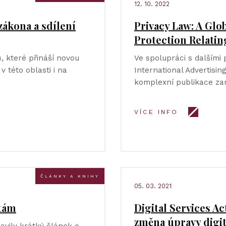
12. 10. 2022
zákona a sdílení
Privacy Law: A Glo
Protection Relatin
, které přináší novou
Ve spolupráci s dalšími
v této oblasti i na
International Advertising
komplexní publikace za
VÍCE INFO
ČLÁNKY A KNIHY
05. 03. 2021
ótám
Digital Services Ac
změna úpravy digit