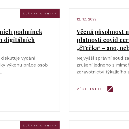
ČLÁNKY A KNIHY
12. 12. 2022
vních podmínek
Věcná působnost n
m digitálních
platnosti covid ce
„čTečka“ – ano, ne
diskutuje vydání
Nejvyšší správní soud za
nky výkonu práce osob
zrušení jednoho z mimoř
 …
zdravotnictví týkajícího
VÍCE INFO
ČLÁNKY A KNIHY