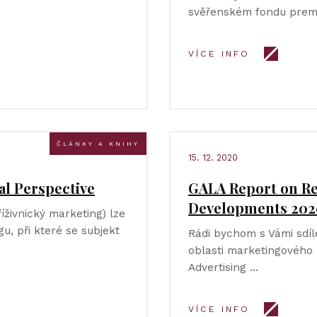
svěřenském fondu prem
VÍCE INFO
ČLÁNKY A KNIHY
15. 12. 2020
al Perspective
GALA Report on Re
Developments 202
íživnický marketing) lze
, při které se subjekt
Rádi bychom s Vámi sdíle
oblasti marketingového
Advertising …
VÍCE INFO