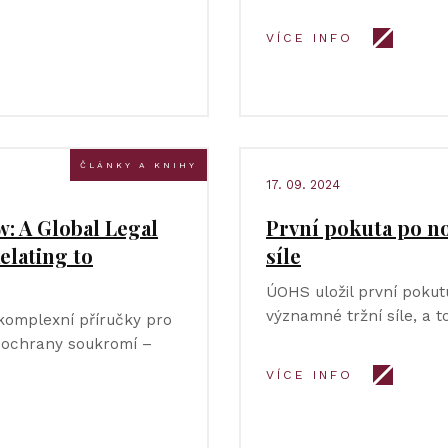
VÍCE INFO
ČLÁNKY A KNIHY
17. 09. 2024
w: A Global Legal
První pokuta po no
elating to
síle
ÚOHS uložil první poku
významné tržní síle, a t
í komplexní příručky pro
 ochrany soukromí –
VÍCE INFO