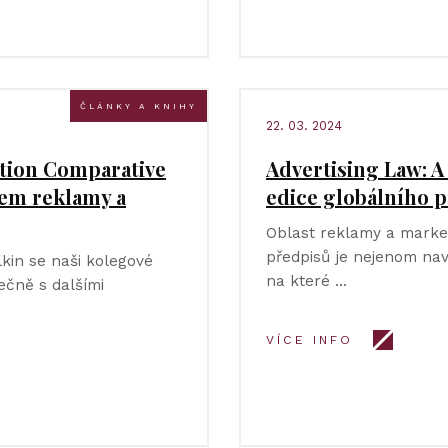
ČLÁNKY A KNIHY
22. 03. 2024
tion Comparative
Advertising Law: A 
tem reklamy a
edice globálního
Oblast reklamy a market
předpisů je nejenom navý
lkin se naši kolegové
na které …
lečně s dalšími
VÍCE INFO