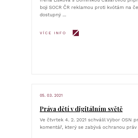
Irena Lišková s Dominikou Časarovou připr
boji SOCR ČR reklamou proti kvótám na če
dostupný …
VÍCE INFO
05. 03. 2021
Práva dětí v digitálním světě
Ve čtvrtek 4. 2. 2021 schválil Výbor OSN 
komentář, který se zabývá ochranou práv 