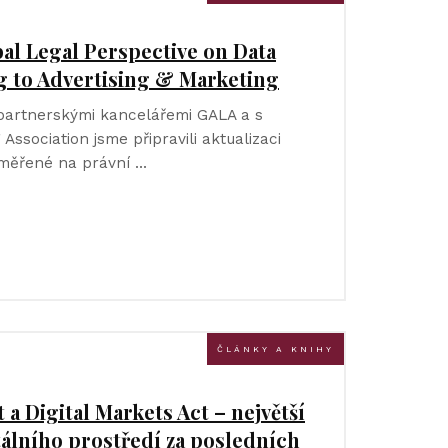
bal Legal Perspective on Data
g to Advertising & Marketing
 partnerskými kancelářemi GALA a s
 Association jsme připravili aktualizaci
měřené na právní …
ČLÁNKY A KNIHY
t a Digital Markets Act – největší
álního prostředí za posledních