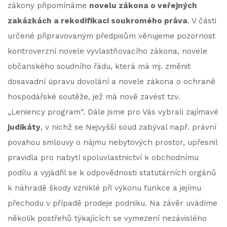
zákony připomínáme
novelu zákona o veřejných
zakázkách a rekodifikaci soukromého práva
. V části
určené připravovaným předpisům věnujeme pozornost
kontroverzní novele vyvlastňovacího zákona, novele
občanského soudního řádu, která má mj. změnit
dosavadní úpravu dovolání a novele zákona o ochraně
hospodářské soutěže, jež má nově zavést tzv.
„Leniency program“. Dále jsme pro Vás vybrali zajímavé
judikáty
, v nichž se Nejvyšší soud zabýval např. právní
povahou smlouvy o nájmu nebytových prostor, upřesnil
pravidla pro nabytí spoluvlastnictví k obchodnímu
podílu a vyjádřil se k odpovědnosti statutárních orgánů
k náhradě škody vzniklé při výkonu funkce a jejímu
přechodu v případě prodeje podniku. Na závěr uvádíme
několik postřehů týkajících se vymezení nezávislého