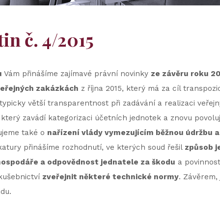
in č. 4/2015
u
Vám přinášíme zajímavé právní novinky
ze závěru roku 20
veřejných zakázkách
z října 2015, který má za cíl transpoz
 typicky větší transparentnost při zadávání a realizaci veř
, který zavádí kategorizaci účetních jednotek a znovu povol
ujeme také o
nařízení vlády vymezujícím běžnou údržbu a 
ikatury přinášíme rozhodnutí, ve kterých soud řešil
způsob j
ospodáře a odpovědnost jednatele za škodu
a povinnost
zkušebnictví
zveřejnit některé technické normy
. Závěrem, 
du.