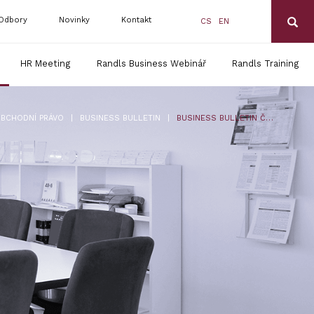
Odbory
Novinky
Kontakt
CS
EN
HR Meeting
Randls Business Webinář
Randls Training
|
|
BCHODNÍ PRÁVO
BUSINESS BULLETIN
BUSINESS BULLETIN Č. 4/2015