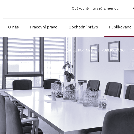
Odškodnění úrazů a nemocí
O nás
Pracovní právo
Obchodní právo
Publikováno
|
|
RANDL PARTNERS
PUBLIKOVÁNO
O