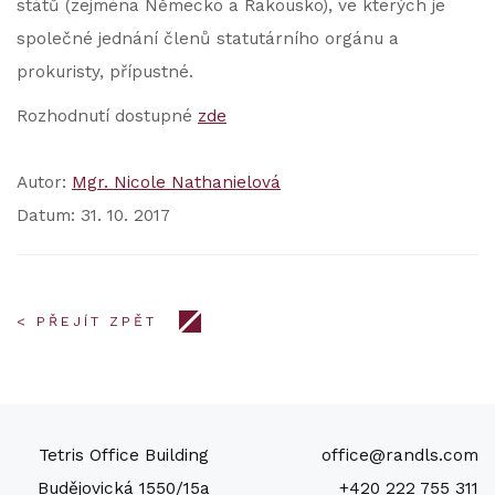
států (zejména Německo a Rakousko), ve kterých je
společné jednání členů statutárního orgánu a
prokuristy, přípustné.
Rozhodnutí dostupné
zde
Autor:
Mgr. Nicole Nathanielová
Datum: 31. 10. 2017
< PŘEJÍT ZPĚT
Tetris Office Building
office@randls.com
Budějovická 1550/15a
+420 222 755 311