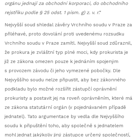
orgánu jednají za obchodní korporaci, do obchodního
rejstříku podle § 25 odst. 1 písm. g) z. v. r
.“
Nejvyšší soud shledal závěry Vrchního soudu v Praze za
přiléhavé, proto dovolání proti uvedenému rozsudku
Vrchního soudu v Praze zamítl. Nejvyšší soud zdůraznil,
že prokura je zvláštní typ plné moci, kdy prokurista je
již ze zákona omezen pouze k jednáním spojeným
s provozem závodu či jeho vymezené pobočky. Dle
Nejvyššího soudu nelze připustit, aby bez zákonného
podkladu bylo možné rozšířit zástupčí oprávnění
prokuristy a postavit jej na roveň oprávněním, které má
ze zákona statutární orgán (v pojednávaném případě
jednatel). Tato argumentace by vedla dle Nejvyššího
soudu k připuštění toho, aby společně s jednatelem
mohl jednat jakýkoliv jiný zástupce určený společností,