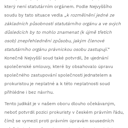
který není statutárním orgánem. Podle Nejvyššího
soudu by tato situace vedla „
k rozmělnění jedné ze
základních působností statutárního orgánu a ve svých
důsledcích by to mohlo znamenat (k újmě třetích
osob) znepřehlednění způsobu, jakým členové
statutárního orgánu právnickou osobu zastupují.
“
Konečně Nejvyšší soud také potvrdil, že ujednání
společenské smlouvy, které by obsahovalo úpravu
společného zastupování společnosti jednatelem a
prokuristou je neplatné a k této neplatnosti soud
přihlédne i bez návrhu.
Tento judikát je v našem oboru dlouho očekávaným,
neboť potvrdil pozici prokuristy v českém právním řádu,
čímž se vymezil proti právním úpravám sousedních