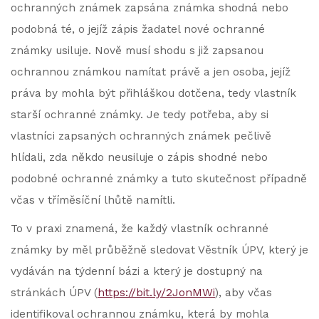
ochranných známek zapsána známka shodná nebo
podobná té, o jejíž zápis žadatel nové ochranné
známky usiluje. Nově musí shodu s již zapsanou
ochrannou známkou namítat právě a jen osoba, jejíž
práva by mohla být přihláškou dotčena, tedy vlastník
starší ochranné známky. Je tedy potřeba, aby si
vlastníci zapsaných ochranných známek pečlivě
hlídali, zda někdo neusiluje o zápis shodné nebo
podobné ochranné známky a tuto skutečnost případně
včas v tříměsíční lhůtě namítli.
To v praxi znamená, že každý vlastník ochranné
známky by měl průběžně sledovat Věstník ÚPV, který je
vydáván na týdenní bázi a který je dostupný na
stránkách ÚPV (
https://bit.ly/2JonMWi
), aby včas
identifikoval ochrannou známku, která by mohla