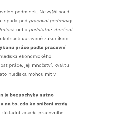
ovních podmínek. Nejvyšší soud
vše spadá pod
pracovní podmínky
odmínek
nebo
podstatné zhoršení
 okolnosti upravené zákoníkem
výkonu práce podle pracovní
z hlediska ekonomického,
t práce, její množství, kvalitu
tato hlediska mohou mít v
un je bezpochyby nutno
u na to, zda ke snížení mzdy
 základní zásada pracovního