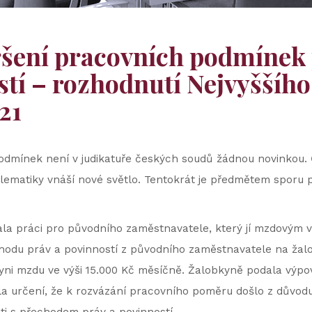
ršení pracovních podmínek
stí – rozhodnutí Nejvyššího
21
dmínek není v judikatuře českých soudů žádnou novinkou. 
blematiky vnáší nové světlo. Tentokrát je předmětem sporu 
la práci pro původního zaměstnavatele, který jí mzdovým v
hodu práv a povinností z původního zaměstnavatele na ža
i mzdu ve výši 15.000 Kč měsíčně. Žalobkyně podala výpov
a určení, že k rozvázání pracovního poměru došlo z důvod