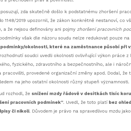
ti s přechodem práv a povinností.
 posuzují, zda skutečně došlo k podstatnému zhoršení prac
Cdo 1148/2019 upozornil, že zákon konkrétně nestanoví, co 
, a že nejsou definovány ani pojmy
zhoršení pracovních p
 podmínky však dle názoru soudu nelze redukovat pouze na
 podmínky/okolnosti, které na zaměstnance působí při 
rozhodnutí soudci uvedli okolnosti ovlivňující výkon práce 
ého, fyzického, zdravotního a bezpečnostního, ale i náročnos
 pracovišti, provedené organizační změny apod. Dodal, že 
ledem na jeho ostatní okolnosti různý stupeň významnosti.
ud rozhodl, že
snížení mzdy řádově v desítkách tisíc kor
ršení pracovních podmínek“
. Uvedl, že toto platí
bez ohled
isy či nikoli
. Důvodem je právo na spravedlivou mzdu jako