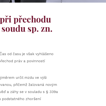
 při přechodu
 soudu sp. zn.
Čas od času je však vyhlášeno
přechod práv a povinností
ýměrem určil mzdu ve výši
lovanou, přičemž žalovaná novým
ěď a záhy se v souladu s § 339a
u podstatného zhoršení