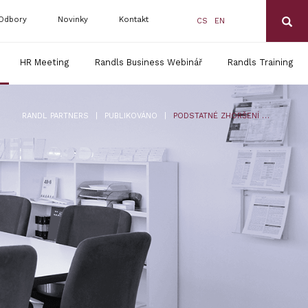
Odbory
Novinky
Kontakt
CS
EN
HR Meeting
Randls Business Webinář
Randls Training
|
|
RANDL PARTNERS
PUBLIKOVÁNO
PODSTATNÉ ZHORŠENÍ PRACOVNÍCH PODMÍNEK PŘI PŘECHODU PRÁV A POVINNOSTÍ – ROZHODNUTÍ NEJVYŠŠÍHO SOUDU SP. ZN. 21 CDO 1448/2021