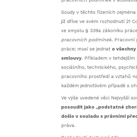
pracovních podmínek v souvislos
Soudy v těchto řízeních zejména
již dříve ve svém rozhodnutí 21 
ve smyslu § 339a zákoníku práce
pracovních podmínek
. Pracovní
práce; musí se jednat
o všechny
smlouvy
. Příkladem v tehdejším 
sociálního, technického, psychick
pracovního prostředí a vztahů na
každém jednotlivém případě s oh
Ve výše uvedené věci Nejvyšší so
posoudit jako „podstatné zho
došlo v souladu s právními předp
práva.