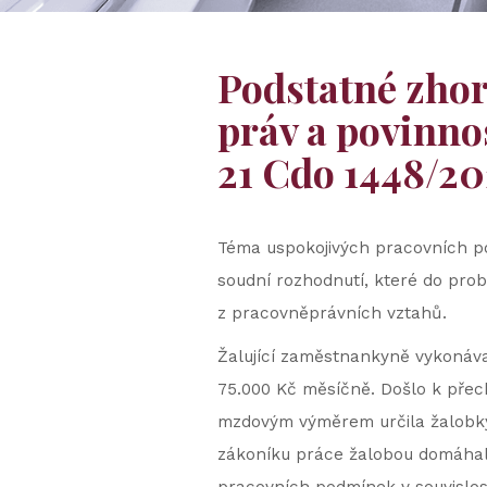
Podstatné zho
práv a povinno
21 Cdo 1448/20
Téma uspokojivých pracovních po
soudní rozhodnutí, které do pro
z pracovněprávních vztahů.
Žalující zaměstnankyně vykonáva
75.000 Kč měsíčně. Došlo k přec
mzdovým výměrem určila žalobkyn
zákoníku práce žalobou domáhal