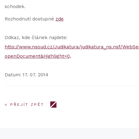
schodek.
Rozhodnutí dostupné
zde
Odkaz, kde článek najdete:
http://www.nsoud.cz/Judikatura/judikatura_ns.nsf/We
openDocument&Highlight=0,
Datum: 17. 07. 2014
< PŘEJÍT ZPĚT