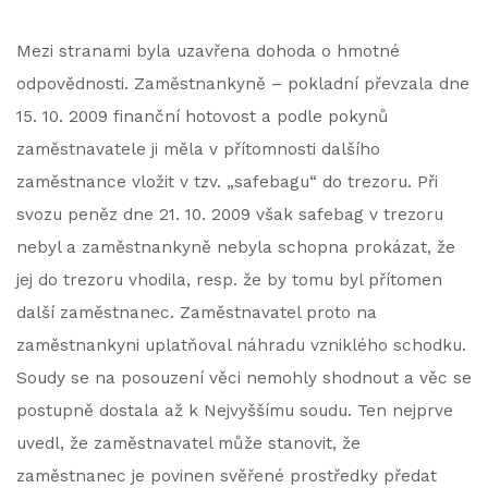
Mezi stranami byla uzavřena dohoda o hmotné
odpovědnosti. Zaměstnankyně – pokladní převzala dne
15. 10. 2009 finanční hotovost a podle pokynů
zaměstnavatele ji měla v přítomnosti dalšího
zaměstnance vložit v tzv. „safebagu“ do trezoru. Při
svozu peněz dne 21. 10. 2009 však safebag v trezoru
nebyl a zaměstnankyně nebyla schopna prokázat, že
jej do trezoru vhodila, resp. že by tomu byl přítomen
další zaměstnanec. Zaměstnavatel proto na
zaměstnankyni uplatňoval náhradu vzniklého schodku.
Soudy se na posouzení věci nemohly shodnout a věc se
postupně dostala až k Nejvyššímu soudu. Ten nejprve
uvedl, že zaměstnavatel může stanovit, že
zaměstnanec je povinen svěřené prostředky předat