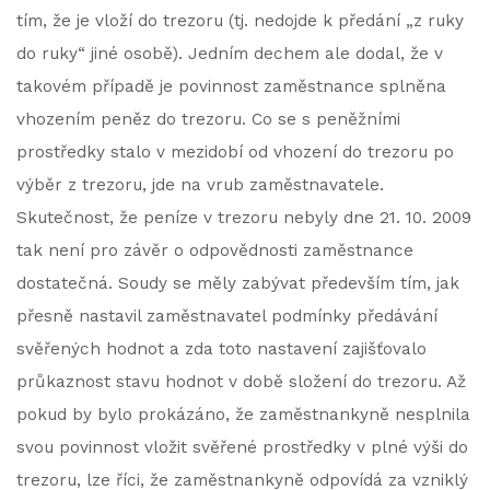
tím, že je vloží do trezoru (tj. nedojde k předání „z ruky
do ruky“ jiné osobě). Jedním dechem ale dodal, že v
takovém případě je povinnost zaměstnance splněna
vhozením peněz do trezoru. Co se s peněžními
prostředky stalo v mezidobí od vhození do trezoru po
výběr z trezoru, jde na vrub zaměstnavatele.
Skutečnost, že peníze v trezoru nebyly dne 21. 10. 2009
tak není pro závěr o odpovědnosti zaměstnance
dostatečná. Soudy se měly zabývat především tím, jak
přesně nastavil zaměstnavatel podmínky předávání
svěřených hodnot a zda toto nastavení zajišťovalo
průkaznost stavu hodnot v době složení do trezoru. Až
pokud by bylo prokázáno, že zaměstnankyně nesplnila
svou povinnost vložit svěřené prostředky v plné výši do
trezoru, lze říci, že zaměstnankyně odpovídá za vzniklý