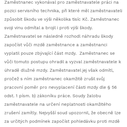
Zaměstnanec vykonával pro zaměstnavatele práci na
pozici servisního technika, při které měl zaměstnavateli
způsobit škodu ve výši několika tisíc Kč. Zaměstnanec
svoji vinu odmítal a brojil i proti výši škody.
Zaměstnavatel se následně rozhodl náhradu škody
započíst vůči mzdě zaměstnance a zaměstnanci
vyplatil pouze zbývající část mzdy. Zaměstnanec se
vůči tomuto postupu ohradil a vyzval zaměstnavatele k
úhradě dlužné mzdy. Zaměstnavatel jej však odmítl,
pročež s ním zaměstnanec okamžitě zrušil svůj
pracovní poměr pro nevyplacení části mzdy dle § 56
odst. 1 písm. b) zákoníku práce. Soudy žalobu
zaměstnavatele na určení neplatnosti okamžitého
zrušení zamítly. Nejvyšší soud upozornil, že obecně lze
za určitých podmínek započíst pohledávku proti mzdě