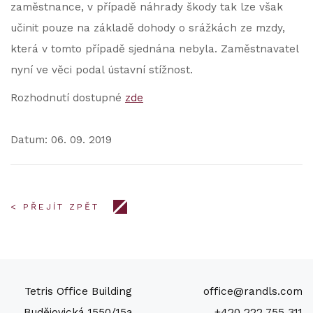
zaměstnance, v případě náhrady škody tak lze však
učinit pouze na základě dohody o srážkách ze mzdy,
která v tomto případě sjednána nebyla. Zaměstnavatel
nyní ve věci podal ústavní stížnost.
Rozhodnutí dostupné
zde
Datum: 06. 09. 2019
< PŘEJÍT ZPĚT
Tetris Office Building
office@randls.com
Budějovická 1550/15a
+420 222 755 311