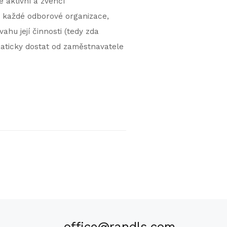
 aktivní a zvenčí
t každé odborové organizace,
ahu její činnosti (tedy zda
aticky dostat od zaměstnavatele
office@randls.com