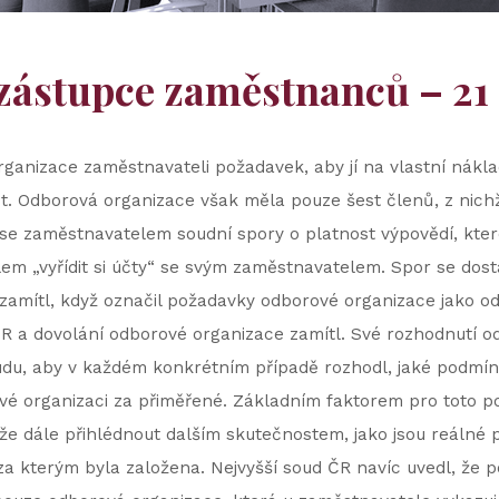
zástupce zaměstnanců – 21
rganizace zaměstnavateli požadavek, aby jí na vlastní nákla
st. Odborová organizace však měla pouze šest členů, z nich
se zaměstnavatelem soudní spory o platnost výpovědí, kter
cílem „vyřídit si účty“ se svým zaměstnavatelem. Spor se dos
u zamítl, když označil požadavky odborové organizace jako 
ČR a dovolání odborové organizace zamítl. Své rozhodnutí o
u, aby v každém konkrétním případě rozhodl, jaké podmínk
vé organizaci za přiměřené. Základním faktorem pro toto p
 dále přihlédnout dalším skutečnostem, jako jsou reálné 
a kterým byla založena. Nejvyšší soud ČR navíc uvedl, že pož