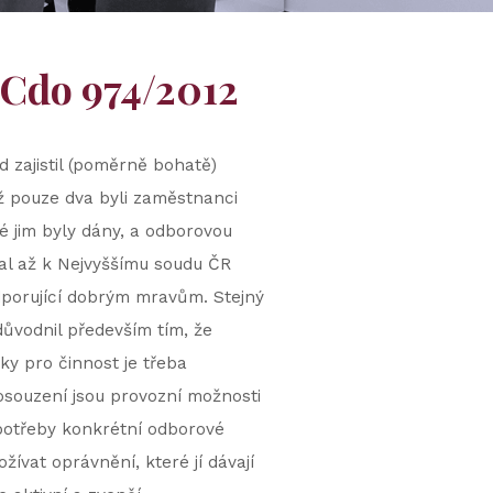
 Cdo 974/2012
d zajistil (poměrně bohatě)
ž pouze dva byli zaměstnanci
é jim byly dány, a odborovou
tal až k Nejvyššímu soudu ČR
odporující dobrým mravům. Stejný
důvodnil především tím, že
y pro činnost je třeba
osouzení jsou provozní možnosti
potřeby konkrétní odborové
ívat oprávnění, které jí dávají