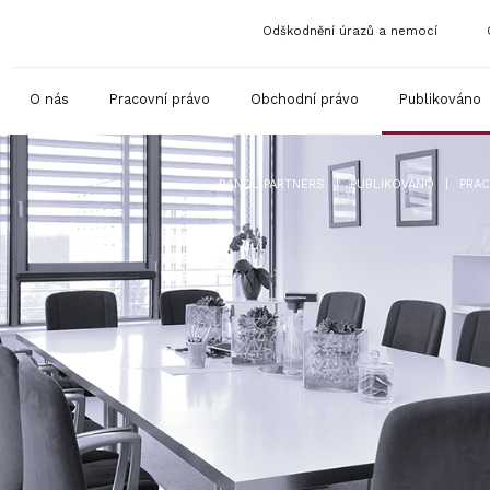
Odškodnění úrazů a nemocí
O nás
Pracovní právo
Obchodní právo
Publikováno
|
|
RANDL PARTNERS
PUBLIKOVÁNO
PRAC