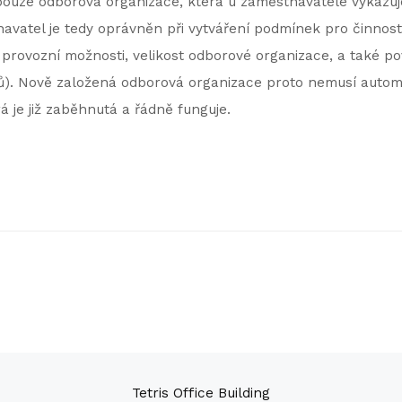
ouze odborová organizace, která u zaměstnavatele vykazuje
avatel je tedy oprávněn při vytváření podmínek pro činnos
 provozní možnosti, velikost odborové organizace, a také pov
ů). Nově založená odborová organizace proto nemusí autom
á je již zaběhnutá a řádně funguje.
Tetris Office Building