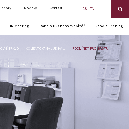
Odbory
Novinky
Kontakt
CS
EN
HR Meeting
Randls Business Webinář
Randls Training
|
|
OVNÍ PRÁVO
KOMENTOVANÁ JUDIKATURA
PODMÍNKY PRO ZÁSTUPCE ZAMĚSTNANCŮ – 21 CDO 974/2012