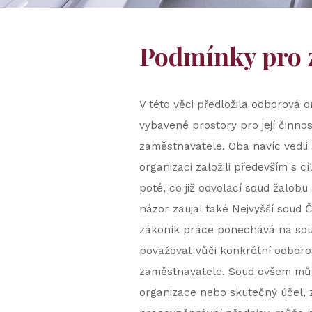
Podmínky pro 
V této věci předložila odborová o
vybavené prostory pro její činno
zaměstnavatele. Oba navíc vedli 
organizaci založili především s 
poté, co již odvolací soud žalob
názor zaujal také Nejvyšší soud 
zákoník práce ponechává na soud
považovat vůči konkrétní odboro
zaměstnavatele. Soud ovšem může
organizace nebo skutečný účel, z