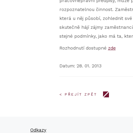
pracovněprávní předpisy, může p
rozpoznatelnou činnost. Zaměstn
která u něj působí, zohlednit své
skutečně hájí zájmy zaměstnanc
stejné podmínky, jako má ta, kter
Rozhodnutí dostupné
zde
Datum: 28. 01. 2013
< PŘEJÍT ZPĚT
Odkazy