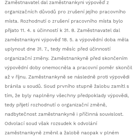
Zaměstnavatel dal zaměstnankyni výpověď z
organizačních důvodů pro zrušení jejího pracovního
místa. Rozhodnutí o zrušení pracovního místa bylo
přijato 11. 4. s účinností k 31. 8. Zaměstnavatel dal
zaměstnankyni výpověď 18. 5. a výpovědní doba měla
uplynout dne 31. 7., tedy měsíc před účinností
organizační změny. Zaměstnankyně před skončením
výpovědní doby onemocněla a pracovní poměr skončil
až v říjnu. Zaměstnankyně se následně proti výpovědi
bránila u soudů. Soud prvního stupně žalobu zamítl s
tím, že byly naplněny všechny předpoklady výpovědi,
tedy přijetí rozhodnutí o organizační změně,
nadbytečnost zaměstnankyně i příčinná souvislost.
Odvolací soud však rozsudek k odvolání
zaměstnankyně změnil a žalobě naopak v plném