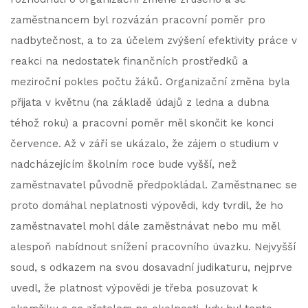
zaměstnancem byl rozvázán pracovní poměr pro
nadbytečnost, a to za účelem zvýšení efektivity práce v
reakci na nedostatek finančních prostředků a
meziroční pokles počtu žáků. Organizační změna byla
přijata v květnu (na základě údajů z ledna a dubna
téhož roku) a pracovní poměr měl skončit ke konci
července. Až v září se ukázalo, že zájem o studium v
nadcházejícím školním roce bude vyšší, než
zaměstnavatel původně předpokládal. Zaměstnanec se
proto domáhal neplatnosti výpovědi, kdy tvrdil, že ho
zaměstnavatel mohl dále zaměstnávat nebo mu měl
alespoň nabídnout snížení pracovního úvazku. Nejvyšší
soud, s odkazem na svou dosavadní judikaturu, nejprve
uvedl, že platnost výpovědi je třeba posuzovat k