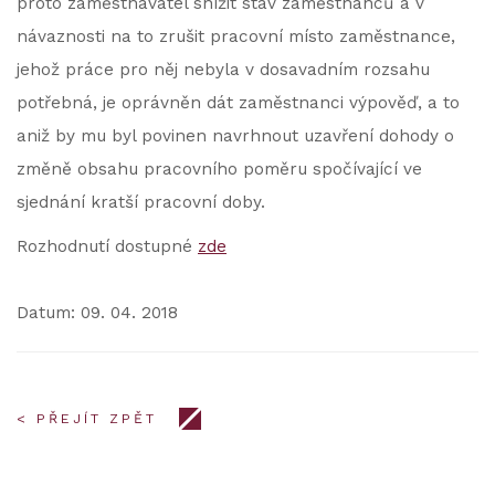
proto zaměstnavatel snížit stav zaměstnanců a v
návaznosti na to zrušit pracovní místo zaměstnance,
jehož práce pro něj nebyla v dosavadním rozsahu
potřebná, je oprávněn dát zaměstnanci výpověď, a to
aniž by mu byl povinen navrhnout uzavření dohody o
změně obsahu pracovního poměru spočívající ve
sjednání kratší pracovní doby.
Rozhodnutí dostupné
zde
Datum: 09. 04. 2018
< PŘEJÍT ZPĚT