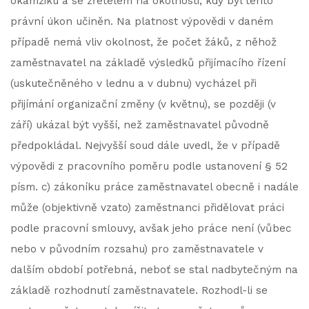
okamžiku a se zřetelem na okolnosti, kdy byl tento
právní úkon učiněn. Na platnost výpovědi v daném
případě nemá vliv okolnost, že počet žáků, z něhož
zaměstnavatel na základě výsledků přijímacího řízení
(uskutečněného v lednu a v dubnu) vycházel při
přijímání organizační změny (v květnu), se později (v
září) ukázal být vyšší, než zaměstnavatel původně
předpokládal. Nejvyšší soud dále uvedl, že v případě
výpovědi z pracovního poměru podle ustanovení § 52
písm. c) zákoníku práce zaměstnavatel obecně i nadále
může (objektivně vzato) zaměstnanci přidělovat práci
podle pracovní smlouvy, avšak jeho práce není (vůbec
nebo v původním rozsahu) pro zaměstnavatele v
dalším období potřebná, neboť se stal nadbytečným na
základě rozhodnutí zaměstnavatele. Rozhodl-li se