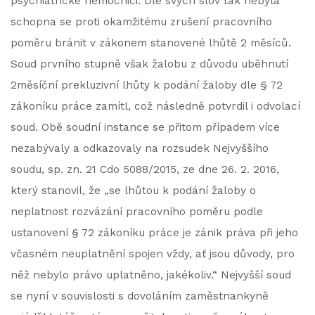
psychiatrické nemocnici. Dle svých slov tak nebyla
schopna se proti okamžitému zrušení pracovního
poměru bránit v zákonem stanovené lhůtě 2 měsíců.
Soud prvního stupně však žalobu z důvodu uběhnutí
2měsíční prekluzivní lhůty k podání žaloby dle § 72
zákoníku práce zamítl, což následně potvrdil i odvolací
soud. Obě soudní instance se přitom případem více
nezabývaly a odkazovaly na rozsudek Nejvyššího
soudu, sp. zn. 21 Cdo 5088/2015, ze dne 26. 2. 2016,
který stanovil, že „se lhůtou k podání žaloby o
neplatnost rozvázání pracovního poměru podle
ustanovení § 72 zákoníku práce je zánik práva při jeho
včasném neuplatnění spojen vždy, ať jsou důvody, pro
něž nebylo právo uplatněno, jakékoliv.“ Nejvyšší soud
se nyní v souvislosti s dovoláním zaměstnankyně