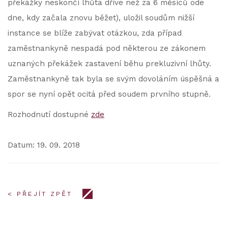
překážky neskončí lhůta dříve než za 6 měsíců ode
dne, kdy začala znovu běžet), uložil soudům nižší
instance se blíže zabývat otázkou, zda případ
zaměstnankyně nespadá pod některou ze zákonem
uznaných překážek zastavení běhu prekluzivní lhůty.
Zaměstnankyně tak byla se svým dovoláním úspěšná a
spor se nyní opět ocitá před soudem prvního stupně.
Rozhodnutí dostupné
zde
Datum: 19. 09. 2018
< PŘEJÍT ZPĚT