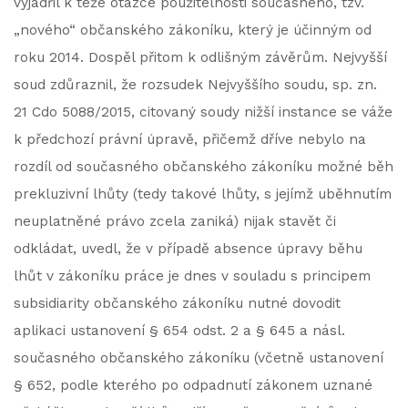
vyjádřil k téže otázce použitelnosti současného, tzv.
„nového“ občanského zákoníku, který je účinným od
roku 2014. Dospěl přitom k odlišným závěrům. Nejvyšší
soud zdůraznil, že rozsudek Nejvyššího soudu, sp. zn.
21 Cdo 5088/2015, citovaný soudy nižší instance se váže
k předchozí právní úpravě, přičemž dříve nebylo na
rozdíl od současného občanského zákoníku možné běh
prekluzivní lhůty (tedy takové lhůty, s jejímž uběhnutím
neuplatněné právo zcela zaniká) nijak stavět či
odkládat, uvedl, že v případě absence úpravy běhu
lhůt v zákoníku práce je dnes v souladu s principem
subsidiarity občanského zákoníku nutné dovodit
aplikaci ustanovení § 654 odst. 2 a § 645 a násl.
současného občanského zákoníku (včetně ustanovení
§ 652, podle kterého po odpadnutí zákonem uznané