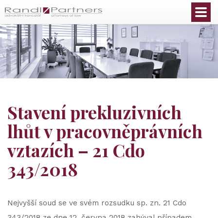
Čeština
Stavení prekluzivních
lhůt v pracovněprávních
vztazích – 21 Cdo
343/2018
Nejvyšší soud se ve svém rozsudku sp. zn. 21 Cdo
343/2018 ze dne 12. června 2018 zabýval případem