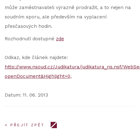
může zaměstnavateli výrazně prodražit, a to nejen na
soudním sporu, ale především na vyplacení
přesčasových hodin.
Rozhodnutí dostupné
zde
Odkaz, kde článek najdete:
http://www.nsoud.cz/Judikatura/judikatura_ns.nsf/We
openDocument&Highlight=0,
Datum: 11. 06. 2013
< PŘEJÍT ZPĚT