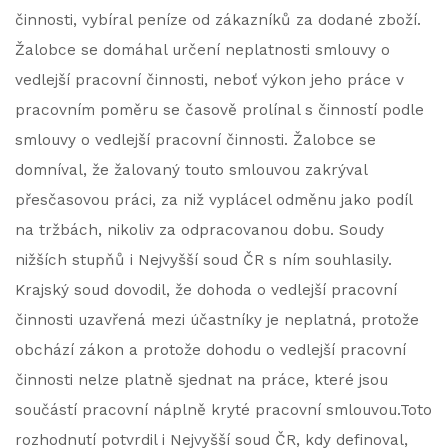
činnosti, vybíral peníze od zákazníků za dodané zboží.
Žalobce se domáhal určení neplatnosti smlouvy o
vedlejší pracovní činnosti, neboť výkon jeho práce v
pracovním poměru se časově prolínal s činností podle
smlouvy o vedlejší pracovní činnosti. Žalobce se
domníval, že žalovaný touto smlouvou zakrýval
přesčasovou práci, za niž vyplácel odměnu jako podíl
na tržbách, nikoliv za odpracovanou dobu. Soudy
nižších stupňů i Nejvyšší soud ČR s ním souhlasily.
Krajský soud dovodil, že dohoda o vedlejší pracovní
činnosti uzavřená mezi účastníky je neplatná, protože
obchází zákon a protože dohodu o vedlejší pracovní
činnosti nelze platně sjednat na práce, které jsou
součástí pracovní náplně kryté pracovní smlouvou.Toto
rozhodnutí potvrdil i Nejvyšší soud ČR, kdy definoval,