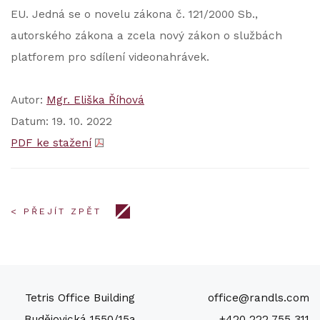
EU. Jedná se o novelu zákona č. 121/2000 Sb.,
autorského zákona a zcela nový zákon o službách
platforem pro sdílení videonahrávek.
Autor:
Mgr. Eliška Říhová
Datum: 19. 10. 2022
PDF ke stažení
< PŘEJÍT ZPĚT
Tetris Office Building
office@randls.com
Budějovická 1550/15a
+420 222 755 311