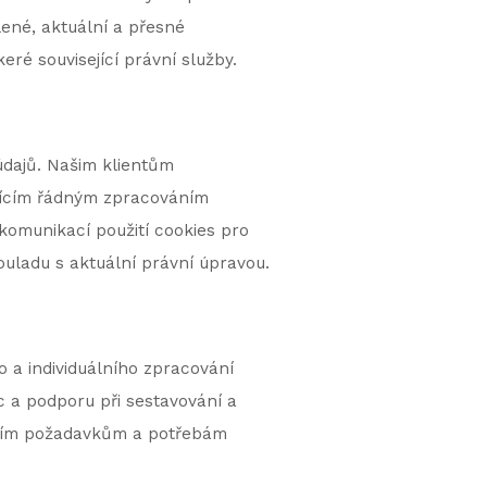
ené, aktuální a přesné
ré související právní služby.
 údajů. Našim klientům
ejícím řádným zpracováním
komunikací použití cookies pro
uladu s aktuální právní úpravou.
o a individuálního zpracování
a podporu při sestavování a
áštním požadavkům a potřebám