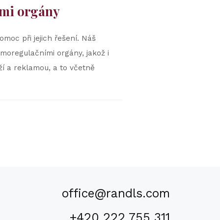
ými orgány
moc při jejich řešení. Náš
amoregulačními orgány, jakož i
ží a reklamou, a to včetně
office@randls.com
+420 222 755 311