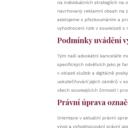
na individuálních strategiích na
navrhovaný reklamní obsah na z
asistujeme s přezkoumáním a prov
vyhodnocení rizik v souvislosti
Podmínky uvádění vý
Tým naší advokátní kanceláře má 
specifických odvětvích jako je f
v oblasti služeb a digitálně pos
uskutečňování jejich záměrů v s
všech souvisejících činností i pro
Právní úprava označ
Orientace v aktuální právní úpr
vývoj a vyhodnocování právní úp