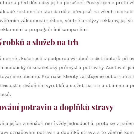
 ochranu před důsledky jejího porušení. Poskytujeme proto 
ákladě reklamních standardů a předpisů na všech marketi
ěřením zákonnosti reklam, včetně analýzy reklamy, její viz
 s reklamními a propagačními kampaněmi.
robků a služeb na trh
cenné zkušenosti s podporou výrobců a distributorů při uvá
armaceutický či kosmetický průmysl a potraviny. Asistovali j
kytovaného obsahu. Pro naše klienty zajišťujeme odbornou a
ouvislosti s uváděním výrobků a služeb na trh a dbáme na 
cesů.
ování potravin a doplňků stravy
avě a jejích změnách není vždy jednoduchá, proto se v na
ravy označování potravin a doplňků stravy, a to včetně ko