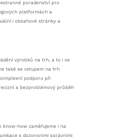
všestranné poradenství pro
ngových platformách a
uální i obsahové stránky a
dění výrobků na trh, a to i ve
sme také se vstupem na trh
 komplexní podporu při
precizní a bezproblémový průběh
šem know-how zaměřujeme i na
munikace s dozorovými správními