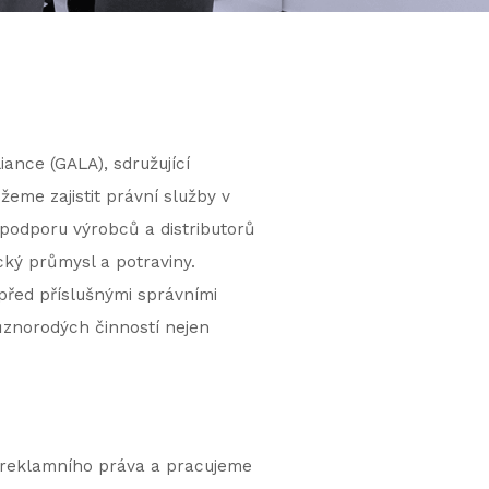
ance (GALA), sdružující
eme zajistit právní služby v
 podporu výrobců a distributorů
ický průmysl a potraviny.
před příslušnými správními
různorodých činností nejen
a reklamního práva a pracujeme