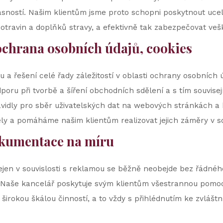
sností. Našim klientům jsme proto schopni poskytnout ucel
otravin a doplňků stravy, a efektivně tak zabezpečovat veške
ochrana osobních údajů, cookies
u a řešení celé řady záležitostí v oblasti ochrany osobních
poru při tvorbě a šíření obchodních sdělení a s tím souvis
avidly pro sběr uživatelských dat na webových stránkách a 
ly a pomáháme našim klientům realizovat jejich záměry v so
okumentace na míru
nejen v souvislosti s reklamou se běžně neobejde bez řádnéh
Naše kancelář poskytuje svým klientům všestrannou pomoc 
s širokou škálou činností, a to vždy s přihlédnutím ke zvl