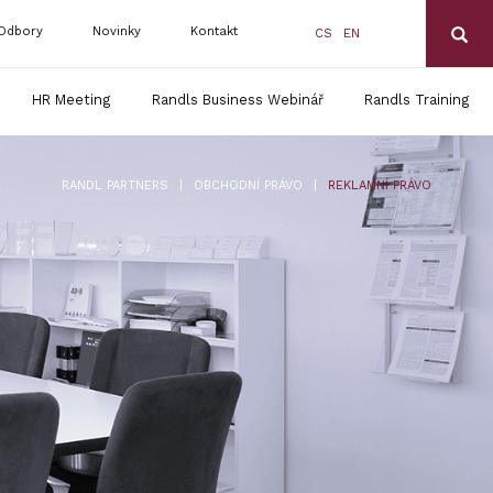
Odbory
Novinky
Kontakt
CS
EN
HR Meeting
Randls Business Webinář
Randls Training
|
|
RANDL PARTNERS
OBCHODNÍ PRÁVO
REKLAMNÍ PRÁVO