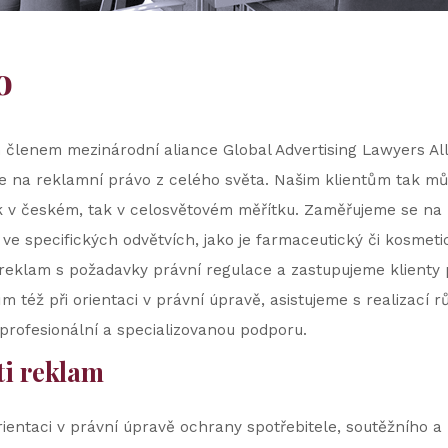
o
členem mezinárodní aliance Global Advertising Lawyers Alli
e na reklamní právo z celého světa. Našim klientům tak můž
jak v českém, tak v celosvětovém měřítku. Zaměřujeme se na
i ve specifických odvětvích, jako je farmaceutický či kosmet
reklam s požadavky právní regulace a zastupujeme klienty 
též při orientaci v právní úpravě, asistujeme s realizací 
profesionální a specializovanou podporu.
i reklam
entaci v právní úpravě ochrany spotřebitele, soutěžního 