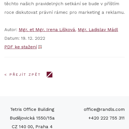
těchto našich pravidelných setkání se bude v příštím
roce diskutovat právní rámec pro marketing a reklamu.
Autor:
Mgr. et Mgr. Irena Lišková
Mgr. Ladislav Mádl
Datum: 19. 12. 2022
PDF ke stažení
< PŘEJÍT ZPĚT
Tetris Office Building
office@randls.com
Budějovická 1550/15a
+420 222 755 311
CZ 140 00, Praha 4