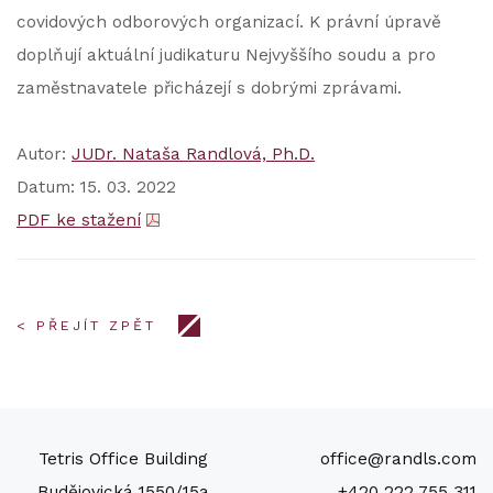
covidových odborových organizací. K právní úpravě
doplňují aktuální judikaturu Nejvyššího soudu a pro
zaměstnavatele přicházejí s dobrými zprávami.
Autor:
JUDr. Nataša Randlová, Ph.D.
Datum: 15. 03. 2022
PDF ke stažení
< PŘEJÍT ZPĚT
Tetris Office Building
office@randls.com
Budějovická 1550/15a
+420 222 755 311