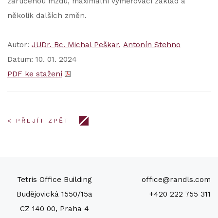
zaručenou mzdu, maximální vyměřovací základ a
několik dalších změn.
Autor:
JUDr. Bc. Michal Peškar
Antonín Stehno
Datum: 10. 01. 2024
PDF ke stažení
< PŘEJÍT ZPĚT
Tetris Office Building
office@randls.com
Budějovická 1550/15a
+420 222 755 311
CZ 140 00, Praha 4