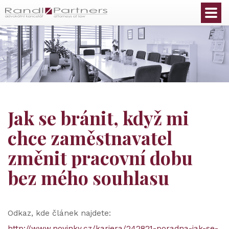
Čeština
Jak se bránit, když mi
chce zaměstnavatel
změnit pracovní dobu
bez mého souhlasu
Odkaz, kde článek najdete:
http://www.novinky.cz/kariera/242821-poradna-jak-se-