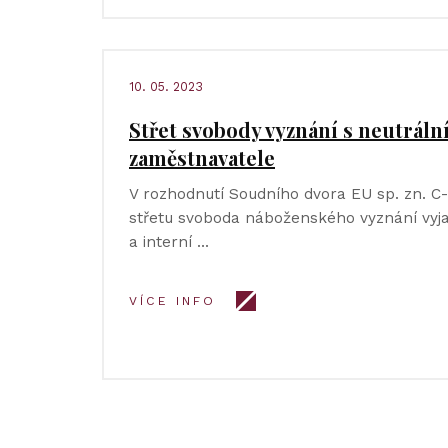
10. 05. 2023
Střet svobody vyznání s neutráln
zaměstnavatele
V rozhodnutí Soudního dvora EU sp. zn. C
střetu svoboda náboženského vyznání vy
a interní …
VÍCE INFO