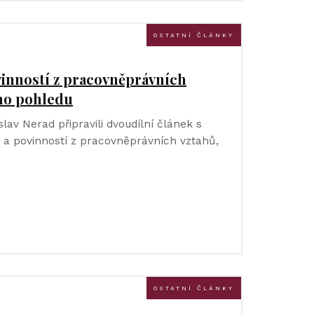
OSTATNÍ ČLÁNKY
vinností z pracovněprávních
ého pohledu
av Nerad připravili dvoudílní článek s
a povinností z pracovněprávních vztahů,
OSTATNÍ ČLÁNKY