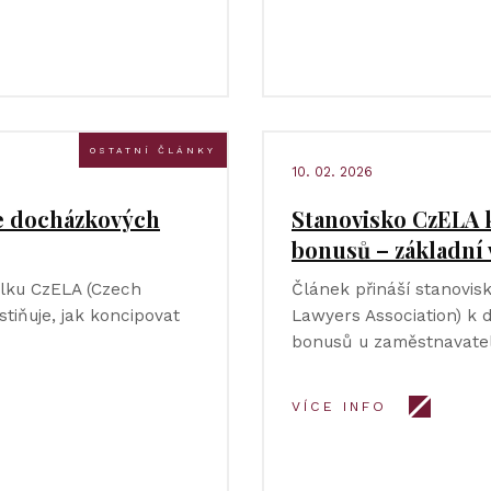
OSTATNÍ ČLÁNKY
10. 02. 2026
e docházkových
Stanovisko CzELA 
bonusů – základní
olku CzELA (Czech
Článek přináší stanovi
tiňuje, jak koncipovat
Lawyers Association) k
bonusů u zaměstnavatele
VÍCE INFO