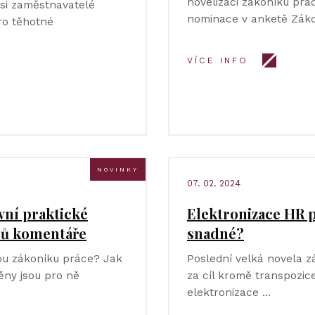
novelizaci zákoníku prá
si zaměstnavatelé
nominace v anketě Zák
pro těhotné
VÍCE INFO
NOVINKY
07. 02. 2024
vní praktické
Elektronizace HR p
rů komentáře
snadné?
lou zákoníku práce? Jak
Poslední velká novela z
ěny jsou pro ně
za cíl kromě transpozic
elektronizace …