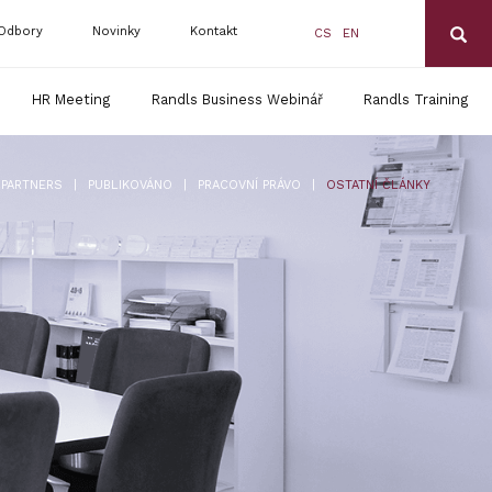
Odbory
Novinky
Kontakt
CS
EN
HR Meeting
Randls Business Webinář
Randls Training
|
|
|
 PARTNERS
PUBLIKOVÁNO
PRACOVNÍ PRÁVO
OSTATNÍ ČLÁNKY