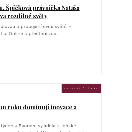
u. Špičková právnička Nataša
va rozdílné světy
dlovou o propojení dvou světů –
ho. Online k přečtení zde.
OSTATNÍ ČLÁNKY
n roku dominují inovace a
týdeník Ekonom vyjádřila k loňské