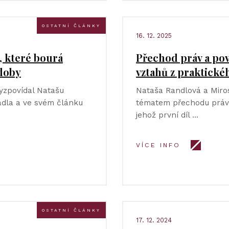
OSTATNÍ ČLÁNKY
16. 12. 2025
, které bourá
Přechod práv a po
 doby
vztahů z praktick
yzpovídal Natašu
Nataša Randlová a Mirosl
ádla a ve svém článku
tématem přechodu práv 
jehož první díl …
VÍCE INFO
OSTATNÍ ČLÁNKY
17. 12. 2024