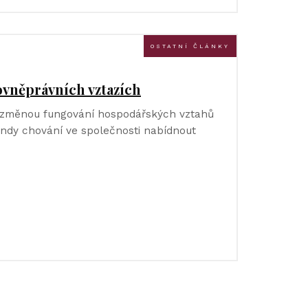
OSTATNÍ ČLÁNKY
ovněprávních vztazích
 změnou fungování hospodářských vztahů
endy chování ve společnosti nabídnout