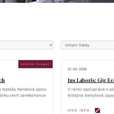
OSTATNÍ ČLÁNKY
21. 04. 2026
ch
Ius Laboris: Gig 
ka Nataša Randlová spolu
V rámci spolupráce s ali
článku smrt zaměstnance
Kristýna Nehybová zapoj
VÍCE INFO