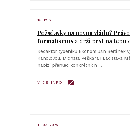
16. 12. 2025
Požadavky na novou vládu? Právo
formalismus a drží prst na tepu
Redaktor týdeníku Ekonom Jan Beránek v
Randlovou, Michala Peškara i Ladislava M
nabízí přehled konkrétních …
VÍCE INFO
11. 03. 2025