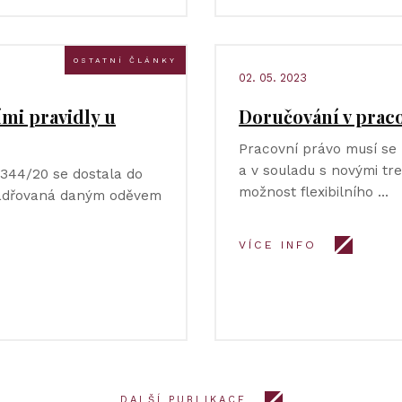
OSTATNÍ ČLÁNKY
02. 05. 2023
ími pravidly u
Doručování v prac
Pracovní právo musí se
a v souladu s novými tr
-344/20 se dostala do
možnost flexibilního …
jadřovaná daným oděvem
VÍCE INFO
DALŠÍ PUBLIKACE