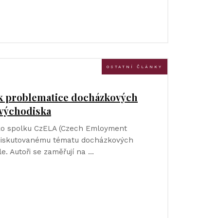
OSTATNÍ ČLÁNKY
k problematice docházkových
 východiska
sko spolku CzELA (Czech Emloyment
 diskutovanému tématu docházkových
. Autoři se zaměřují na …