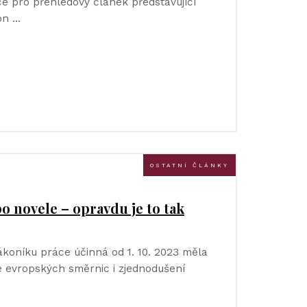
ce pro přehledový článek představující
on …
OSTATNÍ ČLÁNKY
o novele – opravdu je to tak
ákoníku práce účinná od 1. 10. 2023 měla
e evropských směrnic i zjednodušení