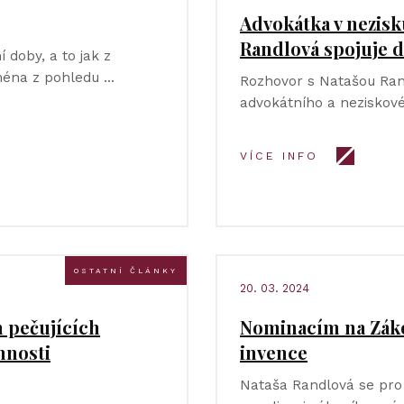
Advokátka v nezisk
Randlová spojuje d
 doby, a to jak z
ména z pohledu …
Rozhovor s Natašou Ran
advokátního a neziskové
VÍCE INFO
OSTATNÍ ČLÁNKY
20. 03. 2024
h pečujících
Nominacím na Záko
nnosti
invence
Nataša Randlová se pro 