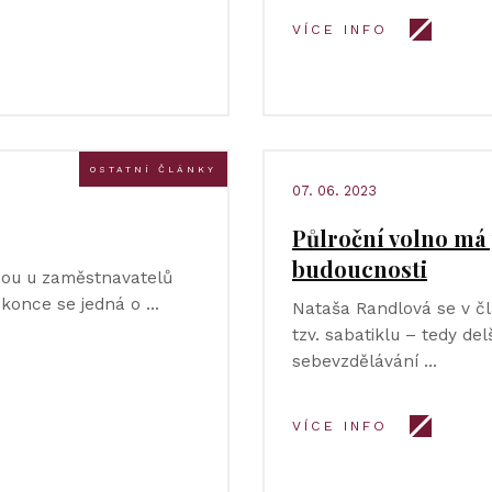
VÍCE INFO
OSTATNÍ ČLÁNKY
07. 06. 2023
Půlroční volno má 
budoucnosti
jsou u zaměstnavatelů
okonce se jedná o …
Nataša Randlová se v čl
tzv. sabatiklu – tedy de
sebevzdělávání …
VÍCE INFO