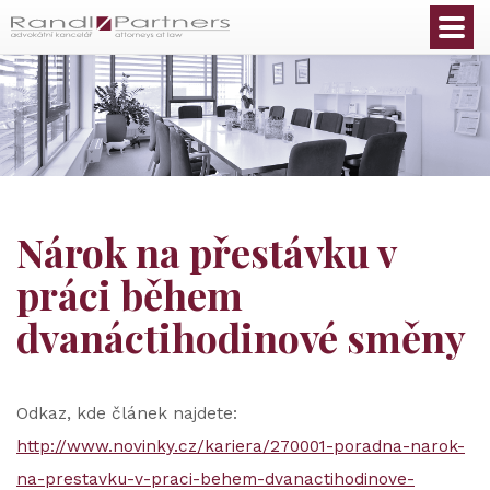
Čeština
Nárok na přestávku v
práci během
dvanáctihodinové směny
Odkaz, kde článek najdete:
http://www.novinky.cz/kariera/270001-poradna-narok-
na-prestavku-v-praci-behem-dvanactihodinove-