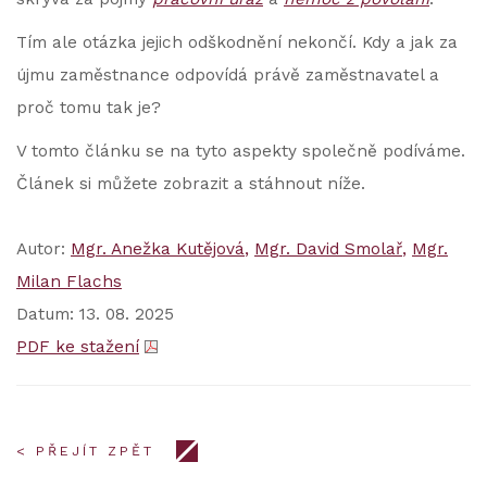
Tím ale otázka jejich odškodnění nekončí. Kdy a jak za
újmu zaměstnance odpovídá právě zaměstnavatel a
proč tomu tak je?
V tomto článku se na tyto aspekty společně podíváme.
Článek si můžete zobrazit a stáhnout níže.
Autor:
Mgr. Anežka Kutějová
Mgr. David Smolař
Mgr.
Milan Flachs
Datum: 13. 08. 2025
PDF ke stažení
< PŘEJÍT ZPĚT