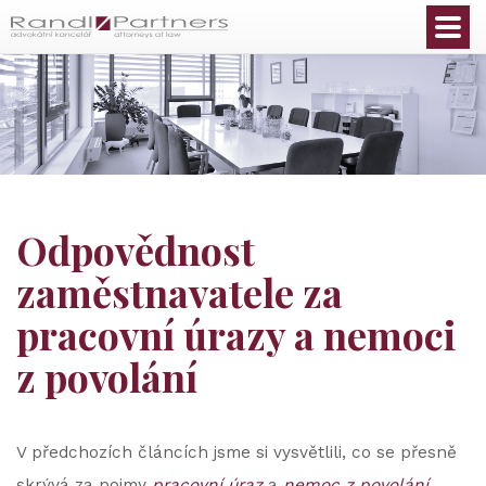
Čeština
Odpovědnost
zaměstnavatele za
pracovní úrazy a nemoci
z povolání
V předchozích článcích jsme si vysvětlili, co se přesně
skrývá za pojmy
pracovní úraz
a
nemoc z povolání
.