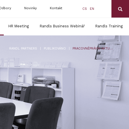
Odbory
Novinky
Kontakt
CS
EN
HR Meeting
Randls Business Webinář
Randls Training
|
|
RANDL PARTNERS
PUBLIKOVÁNO
PRACOVNĚPRÁVNÍ AKTUALITY – PROSINEC 2023