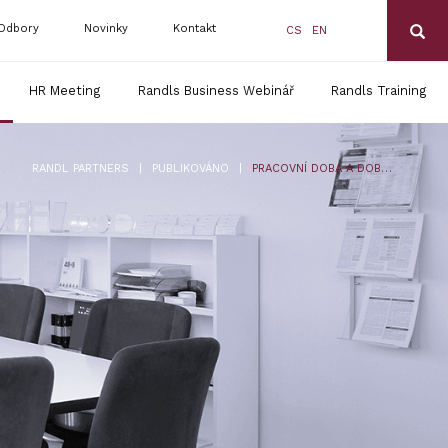
Odbory
Novinky
Kontakt
CS
EN
HR Meeting
Randls Business Webinář
Randls Training
|
|
RANDL PARTNERS
PUBLIKOVÁNO
PRACOVNÍ DOBA A DOBA ODPOČINKU