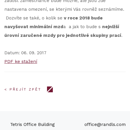
žádost zaměstnance bude možné, ale jsou zde
nastavena omezení, se kterými Vás rovněž seznámíme.
Dozvíte se také, o kolik se
v roce 2018 bude
navyšovat minimální mzd
a a jak to bude s
nejnižší
úrovní zaručené mzdy pro jednotlivé skupiny prací
.
Datum: 06. 09. 2017
PDF ke stažení
< PŘEJÍT ZPĚT
Tetris Office Building
office@randls.com