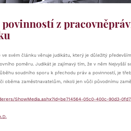
 povinností z pracovněpráv
ku
 ve svém článku věnuje judikátu, který je důležitý především
vního poměru. Judikát je zajímavý tím, že v něm Nejvyšší s
ůběhu soudního sporu k přechodu práv a povinností, je třeb
i oběma zaměstnavatelům, nikoli jen vůči původnímu zaměs
derers/ShowMedia.ashx?id=be714564-05c0-400c-90d3-0fd7
.D.