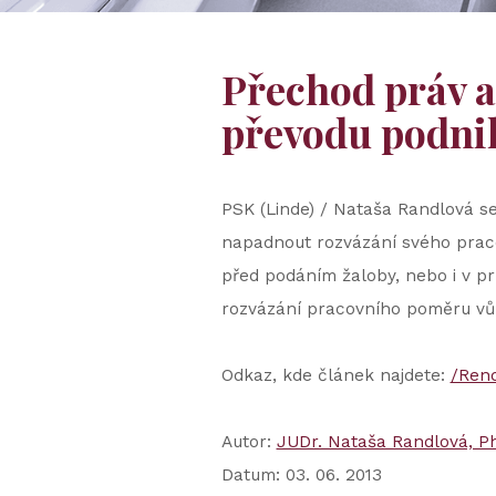
Přechod práv a
převodu podni
PSK (Linde) / Nataša Randlová se
napadnout rozvázání svého praco
před podáním žaloby, nebo i v pr
rozvázání pracovního poměru vůč
Odkaz, kde článek najdete:
/Ren
Autor:
JUDr. Nataša Randlová, Ph
Datum: 03. 06. 2013