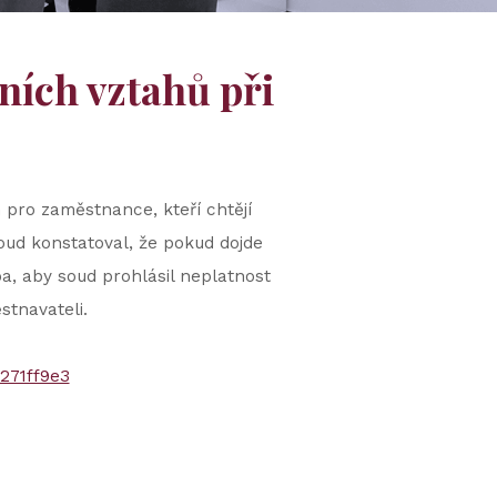
ních vztahů při
 pro zaměstnance, kteří chtějí
oud konstatoval, že pokud dojde
a, aby soud prohlásil neplatnost
tnavateli.
271ff9e3