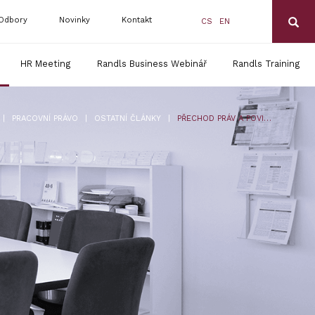
Odbory
Novinky
Kontakt
CS
EN
HR Meeting
Randls Business Webinář
Randls Training
|
|
|
PRACOVNÍ PRÁVO
OSTATNÍ ČLÁNKY
PŘECHOD PRÁV A POVINNOSTÍ Z PRACOVNĚPRÁVNÍCH VZTAHŮ PŘI PŘEVODU PODNIKU