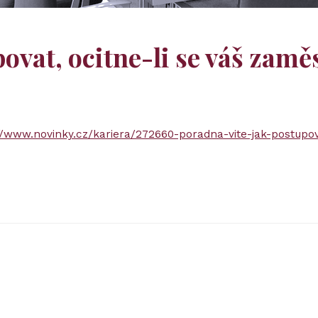
povat, ocitne-li se váš zamě
//www.novinky.cz/kariera/272660-poradna-vite-jak-postupov