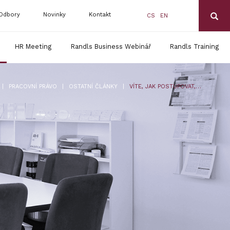
Odbory
Novinky
Kontakt
CS
EN
HR Meeting
Randls Business Webinář
Randls Training
|
|
|
PRACOVNÍ PRÁVO
OSTATNÍ ČLÁNKY
VÍTE, JAK POSTUPOVAT, OCITNE-LI SE VÁŠ ZAMĚSTNAVATEL V ÚPADKU?