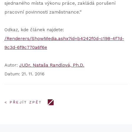
sjednaného místa výkonu práce, zakládá porušení
pracovní povinnosti zaměstnance.“
Odkaz, kde článek najdete:
/Renderers/ShowMedia.ashx?id=b4242f0d-c198-4f7d-
9c3d-6f9c770a6f6e
Autor:
JUDr. Nataša Randlová, Ph.D.
Datum: 21. 11. 2016
< PŘEJÍT ZPĚT