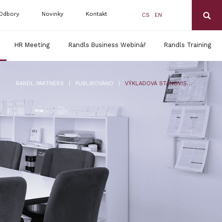
Odbory
Novinky
Kontakt
CS
EN
HR Meeting
Randls Business Webinář
Randls Training
|
|
RANDL PARTNERS
PUBLIKOVÁNO
VÝKLADOVÁ STANOVISKA AKV (XXXIV.) – NEPŘEHLÉDNĚTE