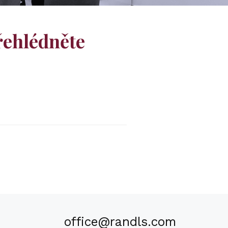
řehlédněte
office@randls.com