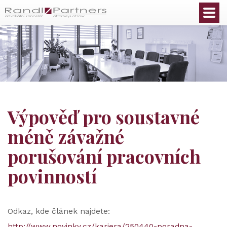
Čeština
Výpověď pro soustavné
méně závažné
porušování pracovních
povinností
Odkaz, kde článek najdete:
http://www.novinky.cz/kariera/250440-poradna-