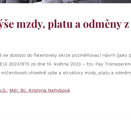
výše mzdy, platu a odměny z
é se dostalo do flexinovely skrze pozměňovací návrh (jako 
U) 2023/970 ze dne 10. května 2023 – tzv. Pay Transparenc
o mlčenlivosti ohledně výše a struktury mzdy, platu a odmě
.D.
Mgr. Bc. Kristýna Nehybová