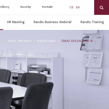
Odbory
Novinky
Kontakt
CS
EN
HR Meeting
Randls Business Webinář
Randls Training
|
|
RANDL PARTNERS
PUBLIKOVÁNO
ZÁKAZ SDÍLENÍ VÝŠE MZDY, PLATU A ODMĚNY Z DOHOD PŘED A PO FLEXINOVELE