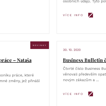
osobních údajů. Tyto po
VÍCE INFO
NOVINKY
30. 10. 2020
práce – Nataša
Business Bulletin 
Čtvrté číslo Business B
věnovali především opat
oníku práce, které
novým zákazům a …
mné změny, jež přináší
VÍCE INFO