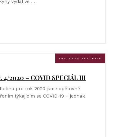
kyny vydal ve …
BUSINESS BULLETIN
č. 4/2020 – COVID SPECIÁL III
ulletinu pro rok 2020 jsme opětovně
řením týkajícím se COVID-19 – jednak