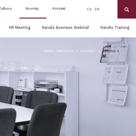
Odbory
Novinky
Kontakt
CS
EN
HR Meeting
Randls Business Webinář
Randls Training
|
|
RANDL PARTNERS
NOVINKY
STRANA 4