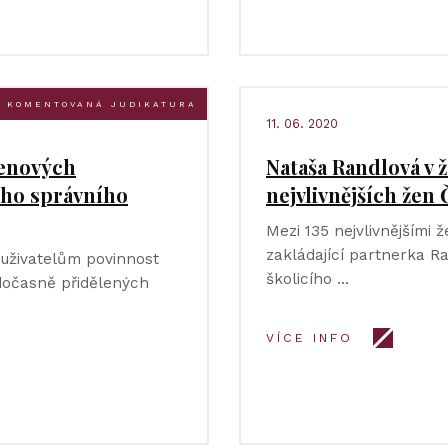
KOMENTOVANÁ JUDIKATURA
11. 06. 2020
menových
Nataša Randlová v 
ího správního
nejvlivnějších žen
Mezi 135 nejvlivnějšími 
zakládající partnerka R
uživatelům povinnost
školicího …
 dočasně přidělených
VÍCE INFO