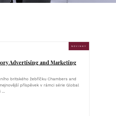
NOVINKY
tory Advertising and Marketing
ižního britského žebříčku Chambers and
 nejnovější příspěvek v rámci série Global
i …