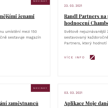
NOVINKY
23. 03. 2021
vnějšími ženami
Randl Partners na
hodnocení Chambe
u umístění mezi 150
Světově nejuznávanější 
očně sestavuje magazín
sestavovaný každoročně
Partners, který hodnotí
VÍCE INFO
NOVINKY
03. 03. 2021
ování zaměstnanců
Aplikace Moje daně