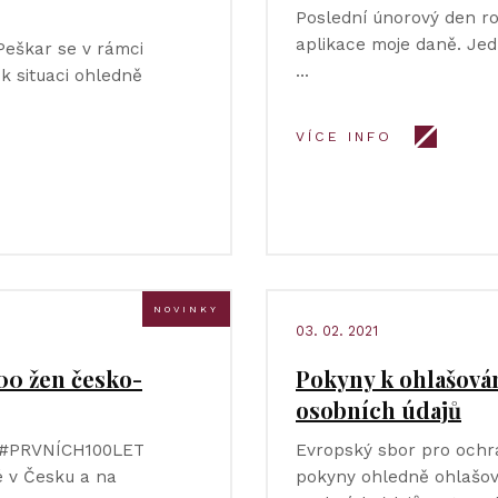
Poslední únorový den ro
aplikace moje daně. Jed
Peškar se v rámci
…
k situaci ohledně
VÍCE INFO
NOVINKY
03. 02. 2021
00 žen česko-
Pokyny k ohlašová
osobních údajů
m #PRVNÍCH100LET
Evropský sbor pro ochra
ré v Česku a na
pokyny ohledně ohlašov