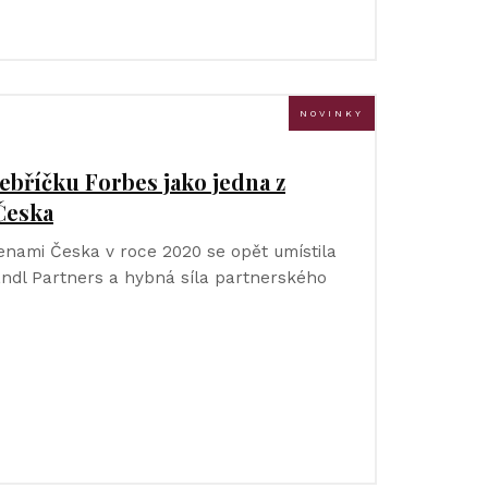
NOVINKY
žebříčku Forbes jako jedna z
 Česka
ženami Česka v roce 2020 se opět umístila
andl Partners a hybná síla partnerského