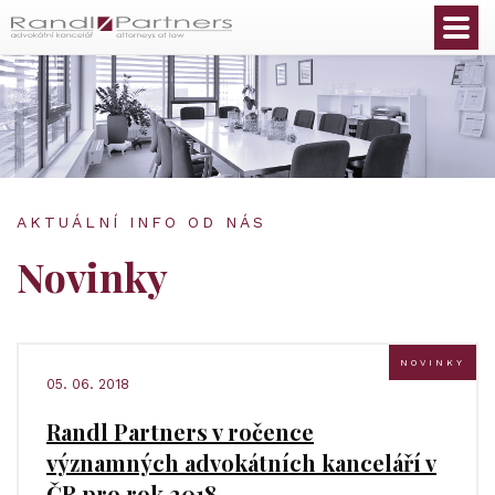
Čeština
AKTUÁLNÍ INFO OD NÁS
Novinky
NOVINKY
05. 06. 2018
Randl Partners v ročence
významných advokátních kanceláří v
ČR pro rok 2018