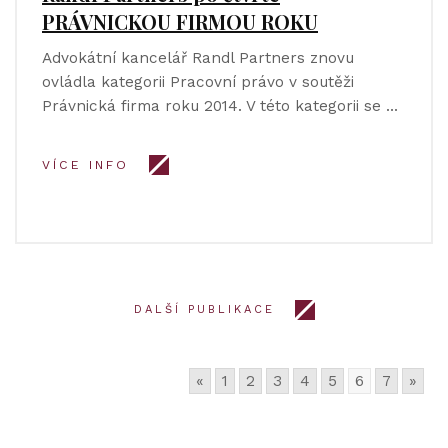
PRÁVNICKOU FIRMOU ROKU
Advokátní kancelář Randl Partners znovu
ovládla kategorii Pracovní právo v soutěži
Právnická firma roku 2014. V této kategorii se …
VÍCE INFO
DALŠÍ PUBLIKACE
«
1
2
3
4
5
6
7
»