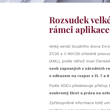
Rozsudek velké
rámci aplikace 
Velký senát Soudního dvora Evrop
37/20 a C-601/20 ohledně posouz
(AML), podle něhož musí členské s
osob zapsaných v národních rejs
s odkazem na rozpor s čl. 7 a 8
Podle SDEU představuje přístup š
soukromý život a práva na och
Zpřístupněné informace totiž um