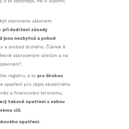
 to obtížnější, ne-li iluzorní,
sí být stanoveno zákonem
že
při dodržení zásady
d jsou nezbytná a pokud
áv a svobod druhého. Článek 8
k přesně stanoveným účelům a na
 zákonem“.
ho registru, a to
pro širokou
 že opatření pro zápis skutečného
eněz a financování terorismu,
terý takové opatření s sebou
nému cíli.
akového opatření
.