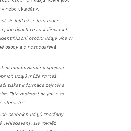
eužití osobních údajů, které jsou
eny nebo ukládány.
st, že jelikož se informace
hu jeho účasti ve společnostech
dentifikační osobní údaje více či
čné osoby a o hospodářská
sti je neodmyslitelně spojeno
sobních údajů může rovněž
aží získat informace zejména
ím. Tato možnost se jeví o to
internetu.“
jich osobních údajů zhoršeny
ně vyhledávány, ale rovněž