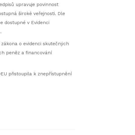
ředpisů upravuje povinnost
stupná široké veřejnosti. Dle
je dostupné v Evidenci
.
 zákona o evidenci skutečných
ch peněz a financování
DEU přistoupila k znepřístupnění