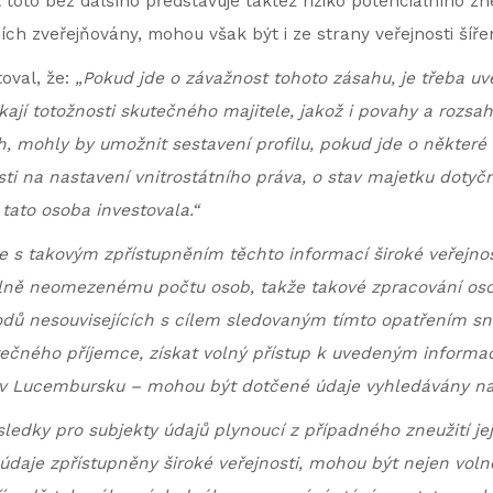
 toto bez dalšího představuje taktéž riziko potenciálního zn
cích zveřejňovány, mohou však být i ze strany veřejnosti šíř
oval, že:
„Pokud jde o závažnost tohoto zásahu, je třeba uvé
ýkají totožnosti skutečného majitele, jakož i povahy a rozsa
 mohly by umožnit sestavení profilu, pokud jde o některé i
sti na nastavení vnitrostátního práva, o stav majetku doty
tato osoba investovala.“
e s takovým zpřístupněním těchto informací široké veřejno
ciálně neomezenému počtu osob, takže takové zpracování o
dů nesouvisejících s cílem sledovaným tímto opatřením sn
utečného příjemce, získat volný přístup k uvedeným informac
 v Lucembursku – mohou být dotčené údaje vyhledávány na 
ledky pro subjekty údajů plynoucí z případného zneužití je
o údaje zpřístupněny široké veřejnosti, mohou být nejen vol