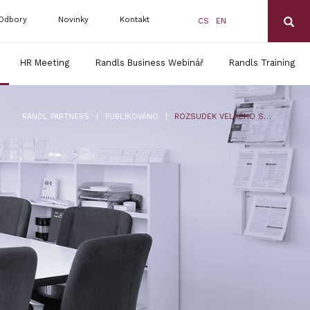
Odbory
Novinky
Kontakt
CS
EN
HR Meeting
Randls Business Webinář
Randls Training
|
|
RANDL PARTNERS
PUBLIKOVÁNO
ROZSUDEK VELKÉHO SENÁTU SDEU O PŘEDBĚŽNÉ OTÁZCE V RÁMCI APLIKACE ČL. 30 ODST. 5 PÍSM. C) AML SMĚRNICE