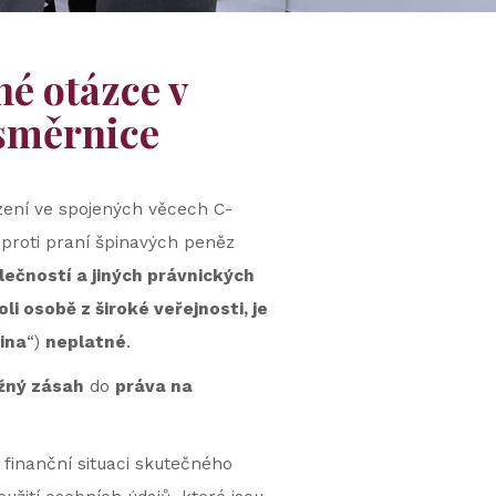
é otázce v
 směrnice
ízení ve spojených věcech C-
proti praní špinavých peněz
ečností a jiných právnických
i osobě z široké veřejnosti, je
tina
“)
neplatné
.
žný zásah
do
práva na
finanční situaci skutečného