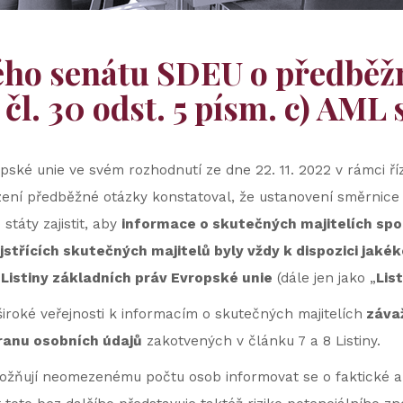
ho senátu SDEU o předběžn
čl. 30 odst. 5 písm. c) AML
ské unie ve svém rozhodnutí ze dne 22. 11. 2022 v rámci ř
ení předběžné otázky konstatoval, že ustanovení směrnice 
táty zajistit, aby
informace o skutečných majitelích spol
třících skutečných majitelů byly vždy k dispozici jakékol
 Listiny základních práv Evropské unie
(dále jen jako „
Lis
iroké veřejnosti k informacím o skutečných majitelích
záva
ranu osobních údajů
zakotvených v článku 7 a 8 Listiny.
ožňují neomezenému počtu osob informovat se o faktické a 