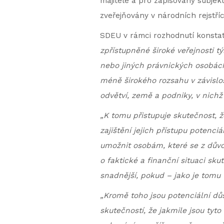
majitele a pro zapisovaný subjekt
zveřejňovány v národních rejstří
SDEU v rámci rozhodnutí konstat
zpřístupněné široké veřejnosti t
nebo jiných právnických osobách,
méně širokého rozsahu v závislo
odvětví, země a podniky, v nichž 
„K tomu přistupuje skutečnost, ž
zajištění jejich přístupu poten
umožnit osobám, které se z důvo
o faktické a finanční situaci sk
snadnější, pokud – jako je tomu
„Kromě toho jsou potenciální důs
skutečností, že jakmile jsou tyt