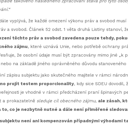
ípadě takového následného zpracování stává pro tyto osoby o
ání.“
iny dále vyplývá, že každé omezení výkonu práv a svobod mu
áv a svobod. Článek 52 odst. 1 věta druhá Listiny stanoví, 
zení těchto práv a svobod zavedena pouze tehdy, poku
ecného zájmu
, které uznává Unie, nebo potřebě ochrany pr
upřesňuje, že osobní údaje musí být zpracovány mimo jiné „
 nebo na základě jiného oprávněného důvodu stanoveného
ní zápisu subjektu jako skutečného majitele v rámci národní
no projít testem proporcionality
, kdy sice SDEU dovodil,
é veřejnosti je vhodné v rámci předcházení praní špinavých p
t a prokazatelně
sleduje cíl obecného zájmu
,
ale zásah, k
 to, co je nezbytně nutné a dále není přiměřené sledova
 subjektu není ani kompenzován případnými výhodami t