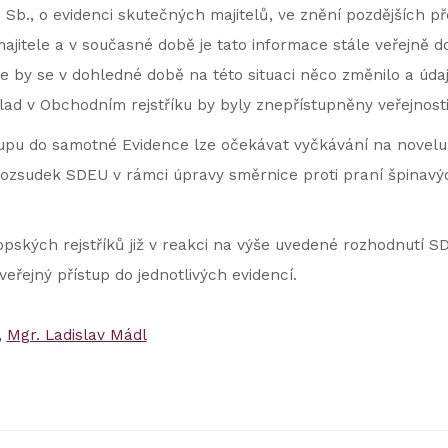
 Sb., o evidenci skutečných majitelů, ve znění pozdějších p
ajitele a v současné době je tato informace stále veřejně do
 by se v dohledné době na této situaci něco změnilo a úda
ad v Obchodním rejstříku by byly znepřístupněny veřejnosti
pu do samotné Evidence lze očekávat vyčkávání na novelu
 rozsudek SDEU v rámci úpravy směrnice proti praní špinavý
opských rejstříků již v reakci na výše uvedené rozhodnutí S
veřejný přístup do jednotlivých evidencí.
Mgr. Ladislav Mádl