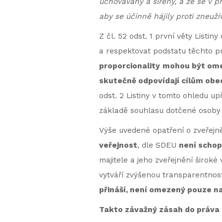
uchovávány a šířeny, a že se v př
aby se účinně hájily proti zneužív
Z čl. 52 odst. 1 první věty List
a respektovat podstatu těchto pr
proporcionality
mohou být ome
skutečně odpovídají cílům ob
odst. 2 Listiny v tomto ohledu 
základě souhlasu dotčené osoby
Výše uvedené opatření o zveřejně
veřejnost
, dle SDEU
není schop
majitele a jeho zveřejnění širok
vytváří zvýšenou transparentnos
přináší, není omezený pouze na
Takto závažný zásah do práva